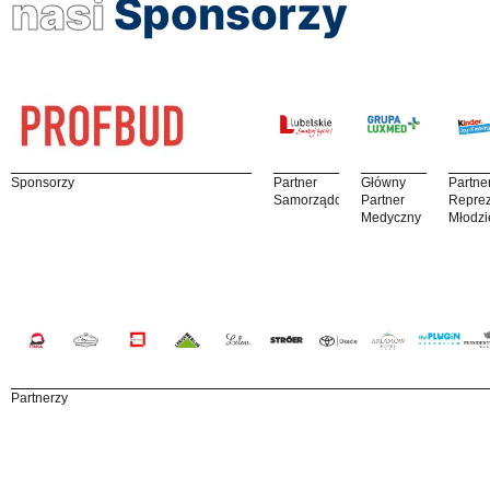
nasi
Sponsorzy
Sponsorzy
Partner
Główny
Partne
Samorządowy
Partner
Reprez
Medyczny
Młodzi
Partnerzy