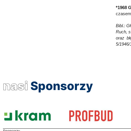
*1968 
czasem 
Bibl.: G
Ruch, s.
oraz bł
5/1946/
nasi
Sponsorzy