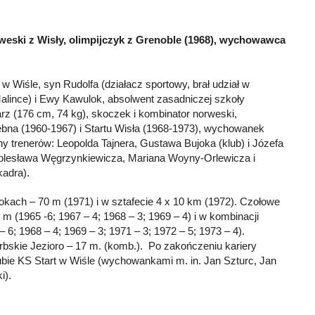
weski z Wisły, olimpijczyk z Grenoble (1968), wychowawca
w Wiśle, syn Rudolfa (działacz sportowy, brał udział w
alince) i Ewy Kawulok, absolwent zasadniczej szkoły
arz (176 cm, 74 kg), skoczek i kombinator norweski,
ebna (1960-1967) i Startu Wisła (1968-1973), wychowanek
y trenerów: Leopolda Tajnera, Gustawa Bujoka (klub) i Józefa
olesława Węgrzynkiewicza, Mariana Woyny-Orlewicza i
adra).
kokach – 70 m (1971) i w sztafecie 4 x 10 km (1972). Czołowe
m (1965 -6; 1967 – 4; 1968 – 3; 1969 – 4) i w kombinacji
– 6; 1968 – 4; 1969 – 3; 1971 – 3; 1972 – 5; 1973 – 4).
bskie Jezioro – 17 m. (komb.). Po zakończeniu kariery
bie KS Start w Wiśle (wychowankami m. in. Jan Szturc, Jan
i).