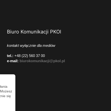
Biuro Komunikacji PKOl
kontakt wyłącznie dla mediów
tel.:
+48 (22) 560 37 00
e-mail:
biurokomunikacji@pkol.pl
łania
. Możesz
nie się