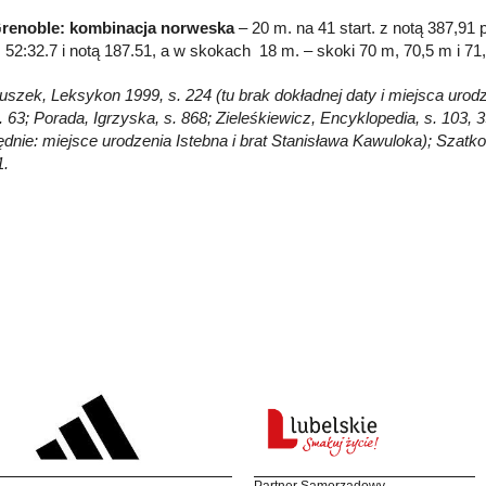
Grenoble: kombinacja norweska
– 20 m. na 41 start. z notą 387,91 p
52:32.7 i notą 187.51, a w skokach 18 m. – skoki 70 m, 70,5 m i 71
łuszek, Leksykon 1999, s. 224 (tu brak dokładnej daty i miejsca urod
 63; Porada, Igrzyska, s. 868; Zieleśkiewicz, Encyklopedia, s. 103, 3
ędnie: miejsce urodzenia Istebna i brat Stanisława Kawuloka); Szat
1.