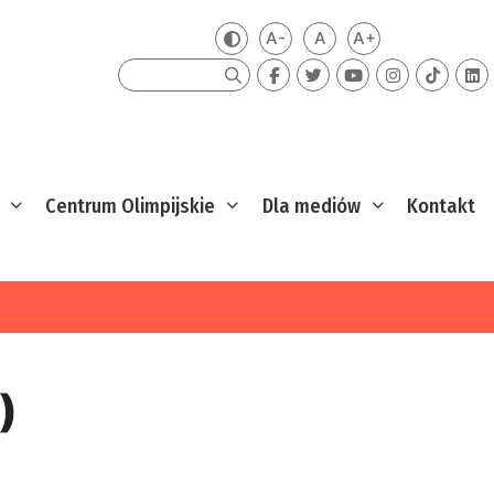
A-
A
A+
Zmień kontrast
Mniejsza czcionka
Domyślna czcionka
Większa czcion
Szukaj
Centrum Olimpijskie
Dla mediów
Kontakt
)