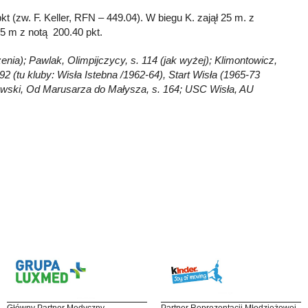
kt (zw. F. Keller, RFN – 449.04). W biegu K. zajął 25 m. z
,5 m z notą 200.40 pkt.
zenia); Pawlak, Olimpijczycy, s. 114 (jak wyżej); Klimontowicz,
92 (tu kluby: Wisła Istebna /1962-64), Start Wisła (1965-73
kowski, Od Marusarza do Małysza, s. 164; USC Wisła, AU