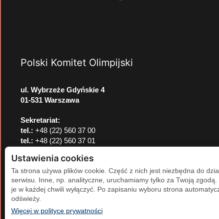
Polski Komitet Olimpijski
ul. Wybrzeże Gdyńskie 4
01-531 Warszawa
Sekretariat:
tel.:
+48 (22) 560 37 00
tel.:
+48 (22) 560 37 01
e-mail:
pkol@pkol.pl
Ustawienia cookies
Ta strona używa plików cookie. Część z nich jest niezbędna do dzia
serwisu. Inne, np. analityczne, uruchamiamy tylko za Twoją zgodą
je w każdej chwili wyłączyć. Po zapisaniu wyboru strona automatycz
odświeży.
(otwiera się w nowej karcie)
Więcej w polityce prywatności