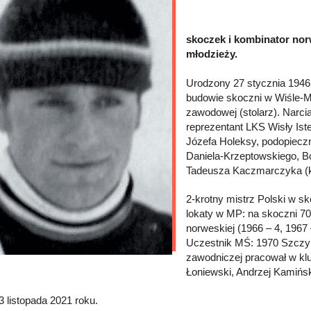
skoczek i kombinator nor
młodzieży.
Urodzony 27 stycznia 1946 
budowie skoczni w Wiśle-M
zawodowej (stolarz). Narci
reprezentant LKS Wisły Ist
Józefa Holeksy, podopieczn
Daniela-Krzeptowskiego, B
Tadeusza Kaczmarczyka (k
2-krotny mistrz Polski w s
lokaty w MP: na skoczni 70 
norweskiej (1966 – 4, 1967 
Uczestnik MŚ: 1970 Szczyr
zawodniczej pracował w klu
Łoniewski, Andrzej Kamińsk
3 listopada 2021 roku.