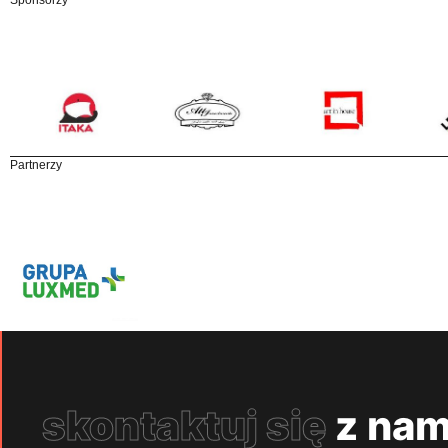
Sponsorzy
Partnerzy
skontaktuj się
z nam