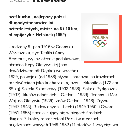
szef kuchni, najlepszy polski
długodystansowiec lat
czterdziestych, mistrz na 5 i 10 km,
olimpijczyk z Helsinek (1952).
Urodzony 9 lipca 1916 w Gdańsku –
Wrzeszczu, syn Teofila i Anny
Arasmus, wykształcenie podstawowe,
obrońca Kępy Oksywskiej (pod
dowództwem płk Dąbka) we wrześniu
1939, po wojnie (od 1956) pływał i pracował na trawlerach –
przetwórniach jako kucharz okrętowy. Lekkoatleta (172 cm,
68 kg) Sokoła Skarszewy (1933-1936), Sokoła Bydgoszcz
(1937), klubów gdańskich – Gedanii (1938), Jednostki Mar.
Woj. na Oksywiu (1939), znów Gedanii (1946), Zrywu
(1947-1948), Budowlanych – Lechii (1949-1950) i Gwardii
(1951-1955) specjalizujący się w biegach średnich i
długich. 7-krotny reprezentant Polski w meczach
międzypaństwowych 1949-1952 (11 startów, 1 zwycięstwo