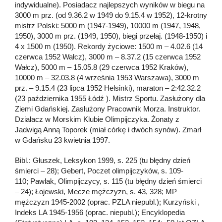
indywidualne). Posiadacz najlepszych wyników w biegu na
3000 m prz. (od 9.36.2 w 1949 do 9.15.4 w 1952), 12-krotny
mistrz Polski: 5000 m (1947-1949), 10000 m (1947, 1948,
1950), 3000 m prz. (1949, 1950), biegi przełaj. (1948-1950) i
4 x 1500 m (1950). Rekordy życiowe: 1500 m – 4.02.6 (14
czerwca 1952 Wałcz), 3000 m – 8.37.2 (15 czerwca 1952
Wałcz), 5000 m – 15.05.8 (29 czerwca 1952 Kraków),
10000 m – 32.03.8 (4 września 1953 Warszawa), 3000 m
prz. – 9.15.4 (23 lipca 1952 Helsinki), maraton – 2:42.32.2
(23 października 1955 Łódź ). Mistrz Sportu. Zasłużony dla
Ziemi Gdańskiej. Zasłużony Pracownik Morza. Instruktor.
Działacz w Morskim Klubie Olimpijczyka. Żonaty z
Jadwigą Anną Toporek (miał córkę i dwóch synów). Zmarł
w Gdańsku 23 kwietnia 1997.
Bibl.: Głuszek, Leksykon 1999, s. 225 (tu błędny dzień
śmierci – 28); Gebert, Poczet olimpijczyków, s. 109-
110; Pawlak, Olimpijczycy, s. 115 (tu błędny dzień śmierci
– 24); Łojewski, Mecze mężczyzn, s. 43, 328; MP
mężczyzn 1945-2002 (oprac. PZLA niepubl.); Kurzyński ,
Indeks LA 1945-1956 (oprac. niepubl.); Encyklopedia