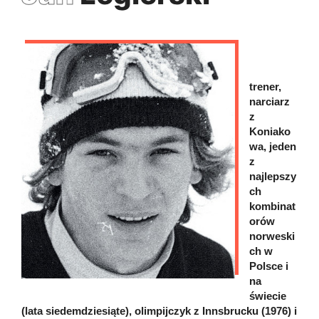
trener,
narciarz
z
Koniako
wa, jeden
z
najlepszy
ch
kombinat
orów
norweski
ch w
Polsce i
na
świecie
(lata siedemdziesiąte), olimpijczyk z Innsbrucku (1976) i