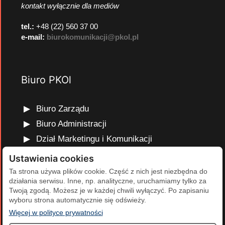
kontakt wyłącznie dla mediów
tel.:
+48 (22) 560 37 00
e-mail:
biurokomunikacji@pkol.pl
Biuro PKOl
Biuro Zarządu
Biuro Administracji
Dział Marketingu i Komunikacji
Dział Edukacji Olimpijskiej
Ustawienia cookies
Dział Finansów i Kadr
Ta strona używa plików cookie. Część z nich jest niezbędna do
działania serwisu. Inne, np. analityczne, uruchamiamy tylko za
Dział Projektów Olimpijskich
Twoją zgodą. Możesz je w każdej chwili wyłączyć. Po zapisaniu
Dział Programów Rozwojowych
wyboru strona automatycznie się odświeży.
(otwiera się w nowej karcie)
Więcej w polityce prywatności