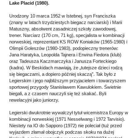
Lake Placid (1980).
Urodzony 10 marca 1952 w Istebnej, syn Franciszka
(znany w latach trzydziestych biegacz narciarski) i Marii
Matuszny, absolwent zasadniczej szkoły zawodowej,
trener. Narciarz (170 cm, 71 kg), specjalista w kombinacji
norweskiej, reprezentant KS ROW Koniaków (1965-1980) i
Olimpii Goleszów (1980-1983), podopieczny trenerów:
Jana Haratyka, Leopolda Tajnera i Erwina Fiedora (klub)
oraz Tadeusza Kaczmarczyka i Janusza Forteckiego
(kadra). W Beskidach mawiają, że „tutejsze dzieci rodzą
się biegaczami, a dopiero później skaczą”. Tak było z
Legierskim i jego najbliższym przyjacielem i towarzyszem
sportowej przygody Stanisławem Kawulokiem. Świetnie
biegali, a z czasem nauczyli się też skakać. Byli
rewelacyjni jako juniorzy.
Legierski dwukrotnie wywalczył tytuł wicemistrza Europy w
kombinacji norweskiej (1971 Nesselwang i 1972 Tarvisio).
Niestety na IO do Sapporo (1972) nie poleciał (tuż przed
wyjazdem złamał obojczyk podczas skoku na dużej