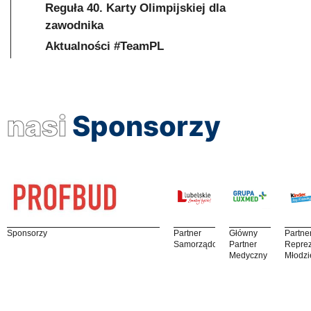
Reguła 40. Karty Olimpijskiej dla
zawodnika
Aktualności #TeamPL
nasi
Sponsorzy
Sponsorzy
Partner
Główny
Partne
Samorządowy
Partner
Reprez
Medyczny
Młodzi