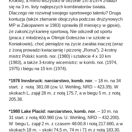
Krokwi), a mimo wszystko w sezonie 1973/1974 znalazł
się na 3 m. listy najlepszych kombinatorów świata.
Dlaczego nie rozwinął swojego sportowego talentu? Druga
kontuzja (także złamanie obojczyka podczas drużynowych
MP w Zakopanem w 1983) sprawiła (8 miesięcy w gipsie),
że zakończył karierę sportową. Nie odszedł od sportu
(praca z młodzieżą w Olimpii Goleszów i w szkole w
Koniakowie), choć pieniądze na życie zarabia inaczej (wraz
z żoną prowadzi kwiaciarnię i pizzerię „Roma”). 2-krotny
mistrz Polski: komb. nor. (1980) i sztafecie 4 x 10 km
(1983), a także 3-krotny wicemistrz: w komb. nor. (1974,
1975) i biegu na 15 km (1974).
*1976 Innsbruck: narciarstwo, komb. nor
. – 18 m. na 34
start. z notą 381.08 (zw. U. Wehling, NRD – 423.39). W
skokach L. zajął 28 m. z notą 175.7, a w biegu 5 m. z notą
205.38.
*1980 Lake Placid: narciarstwo, komb. nor
. – 10 m. na
31 start. z notą 400.980 (zw. U. Wehling, NRD – 432.200).
W biegu L. zajął 2 m. z czasem 48:00.8 i notą 217.680, a w
skokach 18 m. – skoki 74,5 m, 74 m i 71 m z notą 183.30.