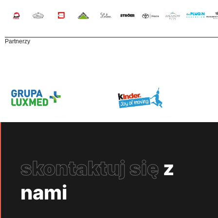
Partnerzy
skontaktuj się
z
nami