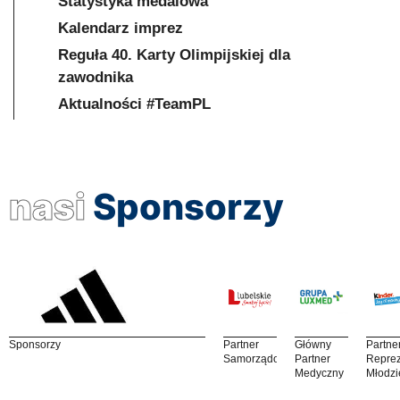
Statystyka medalowa
Kalendarz imprez
Reguła 40. Karty Olimpijskiej dla
zawodnika
Aktualności #TeamPL
nasi
Sponsorzy
Sponsorzy
Partner
Główny
Partne
Samorządowy
Partner
Reprez
Medyczny
Młodzi