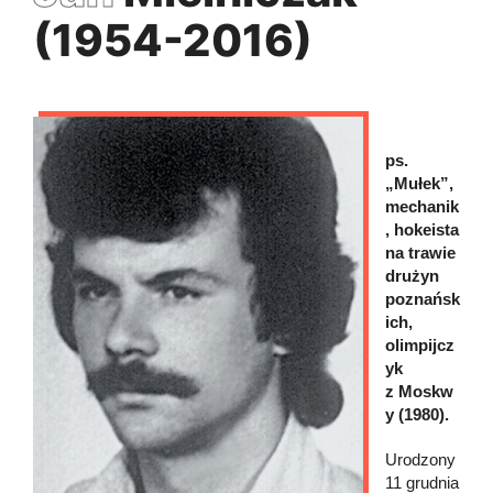
(1954-2016)
ps.
„Mułek”,
mechanik
, hokeista
na trawie
drużyn
poznańsk
ich,
olimpijcz
yk
z Moskw
y (1980).
Urodzony
11 grudnia