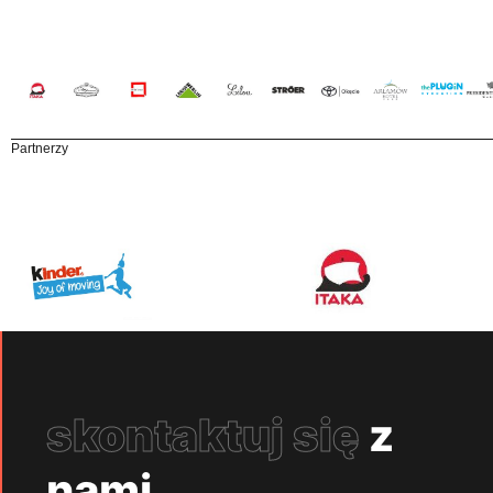
Partnerzy
skontaktuj się
z
nami