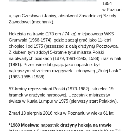
1954
w Poznani
u, syn Czesława i Janiny, absolwent Zasadniczej Szkoły
Zawodowej (mechanik).
Hokeista na trawie (173 cm / 74 kg) miejscowego WKS
Grunwald (1966-1974), gdzie zaczął grać jako 11-letni
chłopiec i od 1975 (przeszedł z całą drużyną) Pocztowca.
Z klubem tym zdobył 5-krotnie tytuł mistrza Polski
na otwartych boiskach (1979, 1981-1983, 1988) i raz w hali
(1981). Przez wiele lat grając jako napastnik był
najlepszym strzelcem rozgrywek i zdobywcą „Złotej Laski”
(1983-1985 i 1988).
57-krotny reprezentant Polski (1973-1982) i strzelec 19
bramek w drużynie narodowej. Uczestnik mistrzostw
świata w Kuala Lumpur w 1975 (pierwszy start Polaków).
Zmarł 13 sierpnia 2016 roku w Poznaniu w wieku 61 lat.
*1980 Moskwa:
napastnik
drużyny hokeja na trawie
,