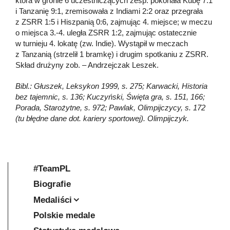
która w gronie 6 uczestniczących zesp. pokonała Kubę 7:1
i Tanzanię 9:1, zremisowała z Indiami 2:2 oraz przegrała
z ZSRR 1:5 i Hiszpanią 0:6, zajmując 4. miejsce; w meczu
o miejsca 3.-4. uległa ZSRR 1:2, zajmując ostatecznie
w turnieju 4. lokatę (zw. Indie). Wystąpił w meczach
z Tanzanią (strzelił 1 bramkę) i drugim spotkaniu z ZSRR.
Skład drużyny zob. – Andrzejczak Leszek.
Bibl.: Głuszek, Leksykon 1999, s. 275; Karwacki, Historia
bez tajemnic, s. 136; Kuczyński, Święta gra, s. 151, 166;
Porada, Starożytne, s. 972; Pawlak, Olimpijczycy, s. 172
(tu błędne dane dot. kariery sportowej).
Olimpijczyk.
#TeamPL
Biografie
Medaliści
Polskie medale