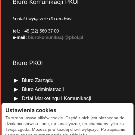
Biuro Komunikacji PKOl
kontakt wyłącznie dla mediów
tel.:
+48 (22) 560 37 00
e-mail:
biurokomunikacji@pkol.pl
Biuro PKOl
Biuro Zarządu
Biuro Administracji
Dział Marketingu i Komunikacji
Dział Edukacji Olimpijskiej
Ustawienia cookies
Dział Finansów i Kadr
Ta strona używa plików cookie. Część z nich jest niezbędna do
działania serwisu. Inne, np. analityczne, uruchamiamy tylko za
Dział Projektów Olimpijskich
Twoją zgodą. Możesz je w każdej chwili wyłączyć. Po zapisaniu
Dział Programów Rozwojowych