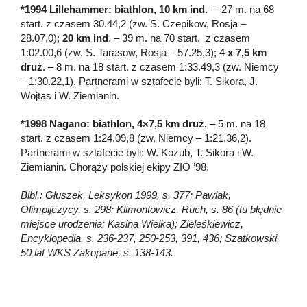
*1994 Lillehammer: biathlon, 10 km ind.
– 27 m. na 68
start. z czasem 30.44,2 (zw. S. Czepikow, Rosja –
28.07,0);
20 km ind
. – 39 m. na 70 start. z czasem
1:02.00,6 (zw. S. Tarasow, Rosja – 57.25,3); 4
x 7,5 km
druż
. – 8 m. na 18 start. z czasem 1:33.49,3 (zw. Niemcy
– 1:30.22,1). Partnerami w sztafecie byli: T. Sikora, J.
Wojtas i W. Ziemianin.
*1998 Nagano: biathlon, 4×7,5 km druż.
– 5 m. na 18
start. z czasem 1:24.09,8 (zw. Niemcy – 1:21.36,2).
Partnerami w sztafecie byli: W. Kozub, T. Sikora i W.
Ziemianin. Chorąży polskiej ekipy ZIO ’98.
Bibl.: Głuszek, Leksykon 1999, s. 377; Pawlak,
Olimpijczycy, s. 298; Klimontowicz, Ruch, s. 86 (tu błędnie
miejsce urodzenia: Kasina Wielka); Zieleśkiewicz,
Encyklopedia, s. 236-237, 250-253, 391, 436; Szatkowski,
50 lat WKS Zakopane, s. 138-143.