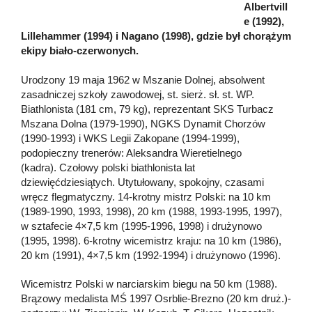
Albertvill
e (1992),
Lillehammer (1994) i Nagano (1998), gdzie był chorążym
ekipy biało-czerwonych.
Urodzony 19 maja 1962 w Mszanie Dolnej, absolwent
zasadniczej szkoły zawodowej, st. sierż. sł. st. WP.
Biathlonista (181 cm, 79 kg), reprezentant SKS Turbacz
Mszana Dolna (1979-1990), NGKS Dynamit Chorzów
(1990-1993) i WKS Legii Zakopane (1994-1999),
podopieczny trenerów: Aleksandra Wieretielnego
(kadra). Czołowy polski biathlonista lat
dziewięćdziesiątych. Utytułowany, spokojny, czasami
wręcz flegmatyczny. 14-krotny mistrz Polski: na 10 km
(1989-1990, 1993, 1998), 20 km (1988, 1993-1995, 1997),
w sztafecie 4×7,5 km (1995-1996, 1998) i drużynowo
(1995, 1998). 6-krotny wicemistrz kraju: na 10 km (1986),
20 km (1991), 4×7,5 km (1992-1994) i drużynowo (1996).
Wicemistrz Polski w narciarskim biegu na 50 km (1988).
Brązowy medalista MŚ 1997 Osrblie-Brezno (20 km druż.)-