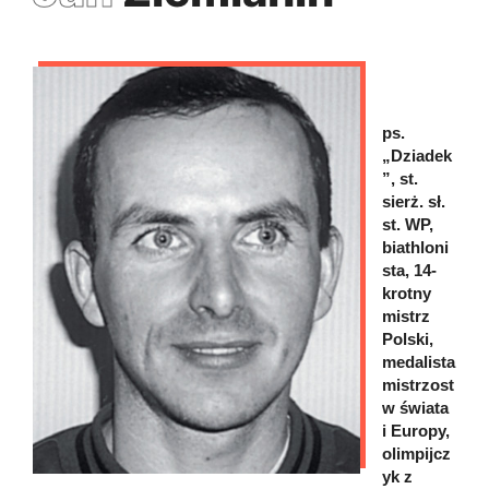
ps.
„Dziadek
”, st.
sierż. sł.
st. WP,
biathloni
sta, 14-
krotny
mistrz
Polski,
medalista
mistrzost
w świata
i Europy,
olimpijcz
yk z