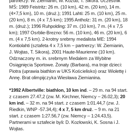
partnerzy: W. Ziemianin, W. Kozub, T. Sikora. Uczestnik
MŚ: 1989 Feistritz: 26 m. (10 km), 42 m. (20 km), 14 m.
(4×7,5 km), 10 m. (druż.); 1991 Lahti: 25 m. (10 km), 25 m.
(20 km), 8 m. (4 x 7,5 km); 1995 Antholz: 31 m. (20 km), 18
m. (druż.); 1996 Ruhpolding: 37 m. (10 km), 7 m. (4 x 7,5
km); 1997 Osrblie-Brezno: 56 m. (10 km), 46 m. (20 km), 6
m. (4 x 7,5 km). 2-krotny srebrny medalista ME: 1994
Kontiolahti (sztafeta 4 x 7,5 km – partnerzy: W. Ziemianin,
J. Wojtas, T. Sikora), 2001 Haute-Maurienne (10 km).
Odznaczony m. in. srebrnym Medalem za Wybitne
Osiągnięcia Sportowe. Żonaty (Barbara), ma troje dzieci:
Piotra (uprawia biathlon w UKS Kościelisko) oraz Wiolettę i
Annę. Brat olimpijczyka Wiesława Ziemianina.
*1992 Albertville: biathlon, 10 km ind
. – 29 m. na 94 start.
z czasem 27.47,2 (zw. M. Kirchner, Niemcy – 26.02,3);
20
km ind.
– 32 m. na 94 start. z czasem 1:01.44,7 (zw. J.
Riedkin, WNP -57.34,4);
4 x 7,
5 km druż
. – 9 m. na 21
start. z czasem 1:27.56,7 (zw. Niemcy – 1:24.43,5).
Partnerami w sztafecie byli: D. Kozłowski, K. Sosna i J.
Wojtas.