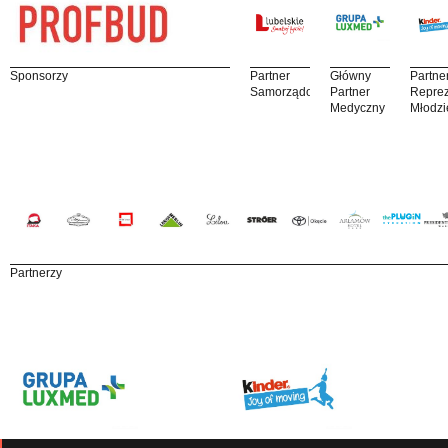
Sponsorzy
Partner
Główny
Partne
Samorządowy
Partner
Reprez
Medyczny
Młodzi
Partnerzy