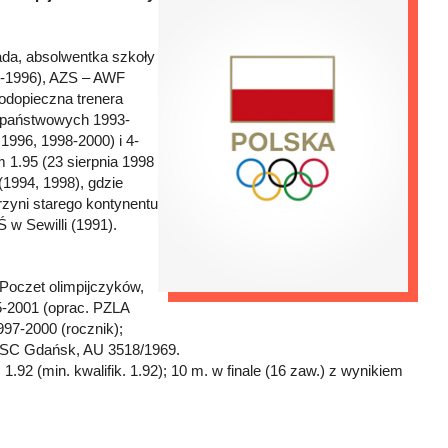
da, absolwentka szkoły
83-1996), AZS – AWF
odopieczna trenera
ypaństwowych 1993-
 1996, 1998-2000) i 4-
m 1.95 (23 sierpnia 1998
(1994, 1998), gdzie
zyni starego kontynentu
 w Sewilli (1991).
 Poczet olimpijczyków,
45-2001 (oprac. PZLA
997-2000 (rocznik);
; USC Gdańsk, AU 3518/1969.
 1.92 (min. kwalifik. 1.92); 10 m. w finale (16 zaw.) z wynikiem