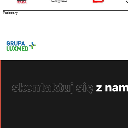
Partnerzy
skontaktuj się
z nam