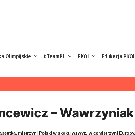
ka Olimpijskie
#TeamPL
PKOl
Edukacja PKOl
ncewicz – Wawrzyniak
rapeutka, mistrzyni Polski w skoku wzwyż, wicemistrzyni Europy,