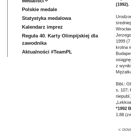
Medaliści
(1992).
Polskie medale
Urodzon
Statystyka medalowa
średnie
Kalendarz imprez
Wrocław
Jerzego
Reguła 40. Karty Olimpijskiej dla
1999 (7
zawodnika
krotna 
Aktualności #TeamPL
Budapes
osiągnę
z wynik
Mężatka
Bibl.: 
s. 107;
niepubl
„Lekkoa
*1992 
1.88 (z
« powr