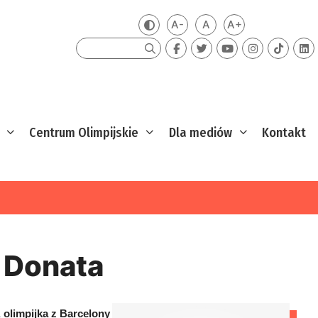
A-
A
A+
Zmień kontrast
Mniejsza czcionka
Domyślna czcionka
Większa czcion
Szukaj
Centrum Olimpijskie
Dla mediów
Kontakt
 Donata
 olimpijka z Barcelony