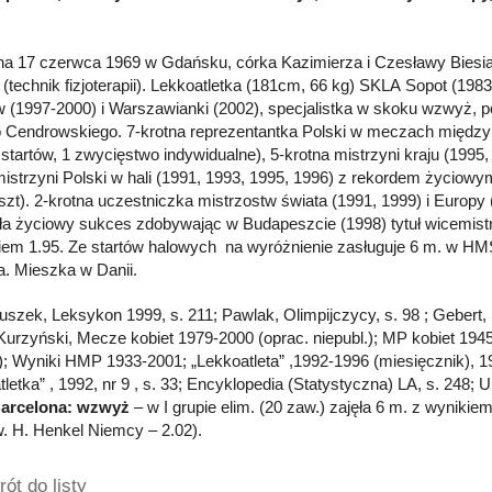
a 17 czerwca 1969 w Gdańsku, córka Kazimierza i Czesławy Biesia
j (technik fizjoterapii). Lekkoatletka (181cm, 66 kg) SKLA Sopot (19
 (1997-2000) i Warszawianki (2002), specjalistka w skoku wzwyż, p
 Cendrowskiego. 7-krotna reprezentantka Polski w meczach międz
 startów, 1 zwycięstwo indywidualne), 5-krotna mistrzyni kraju (1995,
mistrzyni Polski w hali (1991, 1993, 1995, 1996) z rekordem życiowy
zt). 2-krotna uczestniczka mistrzostw świata (1991, 1999) i Europy 
ła życiowy sukces zdobywając w Budapeszcie (1998) tytuł wicemistr
iem 1.95. Ze startów halowych na wyróżnienie zasługuje 6 m. w HMŚ
. Mieszka w Danii.
Głuszek, Leksykon 1999, s. 211; Pawlak, Olimpijczycy, s. 98 ; Gebert,
 Kurzyński, Mecze kobiet 1979-2000 (oprac. niepubl.); MP kobiet 19
.); Wyniki HMP 1933-2001; „Lekkoatleta” ,1992-1996 (miesięcznik), 1
tletka” , 1992, nr 9 , s. 33; Encyklopedia (Statystyczna) LA, s. 248
Barcelona: wzwyż
– w I grupie elim. (20 zaw.) zajęła 6 m. z wynikiem
w. H. Henkel Niemcy – 2.02).
ót do listy