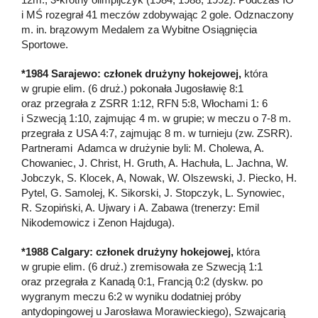
i MŚ rozegrał 41 meczów zdobywając 2 gole. Odznaczony
m. in. brązowym Medalem za Wybitne Osiągnięcia
Sportowe.
*1984 Sarajewo: członek drużyny hokejowej,
która
w grupie elim. (6 druż.) pokonała Jugosławię 8:1
oraz przegrała z ZSRR 1:12, RFN 5:8, Włochami 1: 6
i Szwecją 1:10, zajmując 4 m. w grupie; w meczu o 7-8 m.
przegrała z USA 4:7, zajmując 8 m. w turnieju (zw. ZSRR).
Partnerami Adamca w drużynie byli: M. Cholewa, A.
Chowaniec, J. Christ, H. Gruth, A. Hachuła, L. Jachna, W.
Jobczyk, S. Klocek, A, Nowak, W. Olszewski, J. Piecko, H.
Pytel, G. Samolej, K. Sikorski, J. Stopczyk, L. Synowiec,
R. Szopiński, A. Ujwary i A. Zabawa (trenerzy: Emil
Nikodemowicz i Zenon Hajduga).
*1988 Calgary: członek drużyny hokejowej,
która
w grupie elim. (6 druż.) zremisowała ze Szwecją 1:1
oraz przegrała z Kanadą 0:1, Francją 0:2 (dyskw. po
wygranym meczu 6:2 w wyniku dodatniej próby
antydopingowej u Jarosława Morawieckiego), Szwajcarią