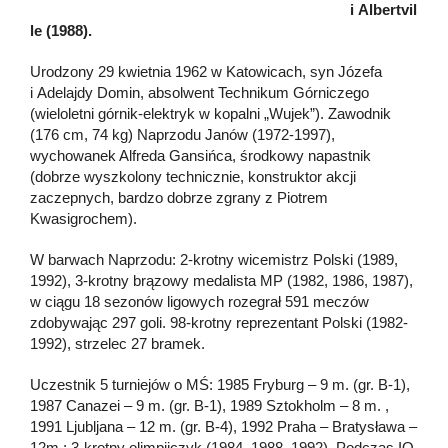
i Albertvil
le (1988).
Urodzony 29 kwietnia 1962 w Katowicach, syn Józefa
i Adelajdy Domin, absolwent Technikum Górniczego
(wieloletni górnik-elektryk w kopalni „Wujek”). Zawodnik
(176 cm, 74 kg) Naprzodu Janów (1972-1997),
wychowanek Alfreda Gansińca, środkowy napastnik
(dobrze wyszkolony technicznie, konstruktor akcji
zaczepnych, bardzo dobrze zgrany z Piotrem
Kwasigrochem).
W barwach Naprzodu: 2-krotny wicemistrz Polski (1989,
1992), 3-krotny brązowy medalista MP (1982, 1986, 1987),
w ciągu 18 sezonów ligowych rozegrał 591 meczów
zdobywając 297 goli. 98-krotny reprezentant Polski (1982-
1992), strzelec 27 bramek.
Uczestnik 5 turniejów o MŚ: 1985 Fryburg – 9 m. (gr. B-1),
1987 Canazei – 9 m. (gr. B-1), 1989 Sztokholm – 8 m. ,
1991 Ljubljana – 12 m. (gr. B-4), 1992 Praha – Bratysława –
12m.; 3-krotny olimpijczyk (1984, 1988, 1992). Podczas IO