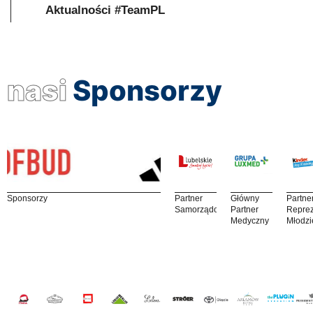
Aktualności #TeamPL
nasi
Sponsorzy
Sponsorzy
Partner
Główny
Partne
Samorządowy
Partner
Reprez
Medyczny
Młodzi