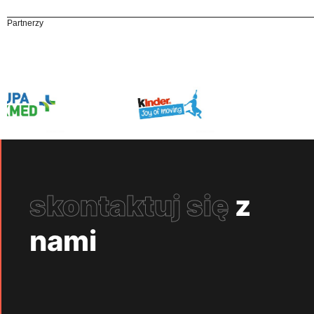
Partnerzy
skontaktuj się
z
nami