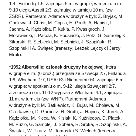
1:4 i Finlandią 1:5, zajmując 5 m. w grupie; w meczu o m.
9-10 uległa Austrii 2:3, zajmując w turnieju 10 m. (zw.
ZSRR). Partnerami Adamca w drużynie byli: Z. Bryjak, M.
Cholewa, J. Christ, M. Copija, H. Gruth, A. Hanisz, L.
Jachna, A. Kądziołka, F. Kukla, P. Kwasigroch, J.
Morawiecki, I. Pacula, K. Podsiadło, J. Potz, G. Samolej, K.
Sikorski, R. Steblecki, M. Stebnicki, J. Szopiński, R.
Szopiński i A. Świątek (trenerzy: Leszek Lejczyk i Jerzy
Mruk).
*1992 Albertville: członek drużyny hokejowej
, która
w grupie elim. (6 druż.) przegrała ze Szwecją 2:7, Finlandią
1:9, Włochami 1:7, USA 0:3 i Niemcami 0:4, zajmując 6 m.
w grupie; w spotkaniu o m. 9-12 uległa Szwajcarii 2:7,
a w meczu o m. 11-12 wygrała z Włochami 4:1, zajmując
11 m. w turnieju (zw. WNP). Partnerami Adamca
w drużynie byli: M. Batkiewicz, K. Bujar, M. Cholewa, M.
Czerkawski, D. Garbocz, H. Gruth, J. Hajnos, K. Jurek, A.
Kądziołka, M. Kieca, W. Klisiak, K. Kuźniecow, D. Płatek,
M. Puzio, G. Samolej, J. Sobera, R. Sroka, R. Szopiński, A.
Świstak, W. Tkacz, M. Tomasik i S. Wieloch (trenerzy: