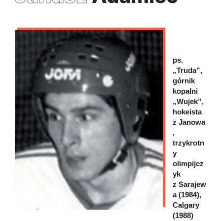
ps.
„Truda”,
górnik
kopalni
„Wujek”,
hokeista
z Janowa
,
trzykrotn
y
olimpijcz
yk
z Sarajew
a (1984),
Calgary
(1988)