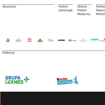
Sponsorzy
Partner
Główny
Partne
Samorządowy
Partner
Reprez
Medyczny
Młodzi
Partnerzy