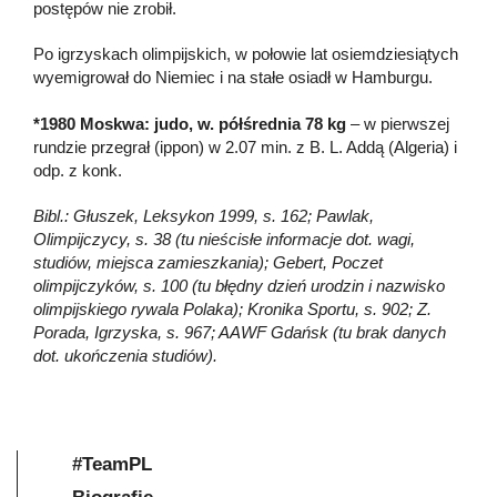
postępów nie zrobił.
Po igrzyskach olimpijskich, w połowie lat osiemdziesiątych
wyemigrował do Niemiec i na stałe osiadł w Hamburgu.
*1980 Moskwa: judo, w. półśrednia 78 kg
– w pierwszej
rundzie przegrał (ippon) w 2.07 min. z B. L. Addą (Algeria) i
odp. z konk.
Bibl.: Głuszek, Leksykon 1999, s. 162; Pawlak,
Olimpijczycy, s. 38 (tu nieścisłe informacje dot. wagi,
studiów, miejsca zamieszkania); Gebert, Poczet
olimpijczyków, s. 100 (tu błędny dzień urodzin i nazwisko
olimpijskiego rywala Polaka); Kronika Sportu, s. 902; Z.
Porada, Igrzyska, s. 967; AAWF Gdańsk (tu brak danych
dot. ukończenia studiów).
#TeamPL