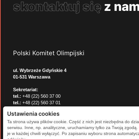
skontaktuj się
z nam
Polski Komitet Olimpijski
ul. Wybrzeże Gdyńskie 4
01-531 Warszawa
Sekretariat:
tel.:
+48 (22) 560 37 00
tel.:
+48 (22) 560 37 01
e-mail:
pkol@pkol.pl
Ustawienia cookies
Ta strona używa plików cookie. Część z nich jest niezbędna do dzia
serwisu. Inne, np. analityczne, uruchamiamy tylko za Twoją zgodą
je w każdej chwili wyłączyć. Po zapisaniu wyboru strona automatycz