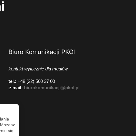
i
Biuro Komunikacji PKOl
kontakt wyłącznie dla mediów
tel.:
+48 (22) 560 37 00
e-mail:
biurokomunikacji@pkol.pl
łania
. Możesz
nie się