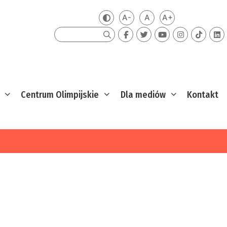
A-
A
A+
Zmień kontrast
Mniejsza czcionka
Domyślna czcionka
Większa czcion
Szukaj
Centrum Olimpijskie
Dla mediów
Kontakt