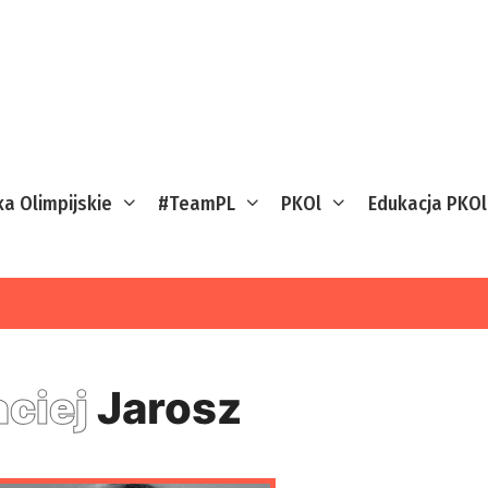
ka Olimpijskie
#TeamPL
PKOl
Edukacja PKOl
ciej
Jarosz