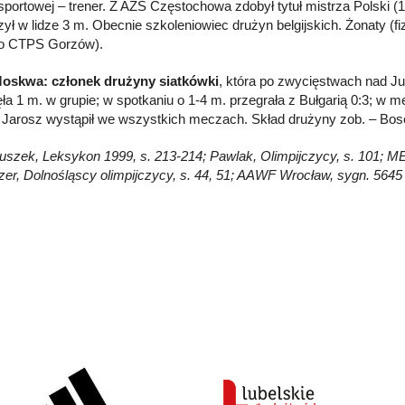
 sportowej – trener. Z AZS Częstochowa zdobył tytuł mistrza Polski
ył w lidze 3 m. Obecnie szkoleniowiec drużyn belgijskich. Żonaty (fiz
go CTPS Gorzów).
Moskwa: członek drużyny siatkówki
, która po zwycięstwach nad Jug
ęła 1 m. w grupie; w spotkaniu o 1-4 m. przegrała z Bułgarią 0:3; w m
Jarosz wystąpił we wszystkich meczach. Skład drużyny zob. – Bos
łuszek, Leksykon 1999, s. 213-214; Pawlak, Olimpijczycy, s. 101; MES, 
er, Dolnośląscy olimpijczycy, s. 44, 51; AAWF Wrocław, sygn. 5645 