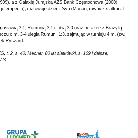
 (1999), a z Galaxią Jurajską AZS Bank Częstochowa (2000)
joterapeuta), ma dwoje dzieci. Syn (Marcin, również siatkarz I
osławią 3:1, Rumunią 3:1 i Libią 3:0 oraz porażce z Brazylią
eczu o m. 3-4 uległa Rumunii 1:3, zajmując w turnieju 4 m. (zw.
ek Ryszard.
t. 2, s. 40; Mecner, 80 lat siatkówki, s. 109 i dalsze;
/ S.