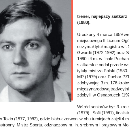
trener, najlepszy siatkar
(1980).
Urodzony 4 marca 1959 we 
miejscowego II Liceum Ogól
otrzymał tytuł magistra wf.
Gwardii (1972-1992) oraz St
1990 i 4 m. w finale Pucha
siatkarskie oddał przede w
tytuły mistrza Polski (1980
MP (1979) oraz Puchar PZP
zdobywając 3 m. 176-krotny
międzynarodową tradycyjnie
zdobyli: w Osnabrueck (1975
Wśród seniorów był: 3-kro
(1979) i Sofii (1981), fina
 Tokio (1977, 1982), gdzie biało-czerwoni w obu turniejach zajęli 4 
tronny. Mistrz Sportu, odznaczony m. in. srebrnym i brązowym Me