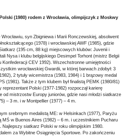
z Polski (1980) rodem z Wrocławia, olimpijczyk z Moskwy
Wrocławiu, syn Zbigniewa i Marii Ronczewskiej, absolwent
nokształcącego (1978) i wrocławskiej AWF (1985), gdzie
 Siatkarz (195 cm, 88 kg) miejscowych klubów: Juvenii i
ali Nysa i klubu belgijskiego Desimpel Torhont (mistrz Belgii
ru Konfederacji CEV 1992). Wszechstronne umiejętności
szystkim wrocławskiej Gwardii, w której barwach zdobył: 3
-1982), 2 tytuły wicemistrza (1983, 1984) i 1 brązowy medal
S (1981). Także z tym klubem był finalistą PEMK (1980/81)
 reprezentant Polski (1977-1982) rozpoczął karierę
 od mistrzostw Europy juniorów, gdzie nasi młodzi siatkarze
) – 3 m. i w Montpellier (1977) – 4 m.
tnym srebrnym medalistą ME: w Helsinkach (1977), Paryżu
listą MŚ w Buenos Aires (1982) – 6 m. i uczestnikiem Pucharu
m. Najlepszy siatkarz Polski w roku olimpijskim 1980.
dalem za Wybitne Osiągnięcia Sportowe. Po zakończeniu