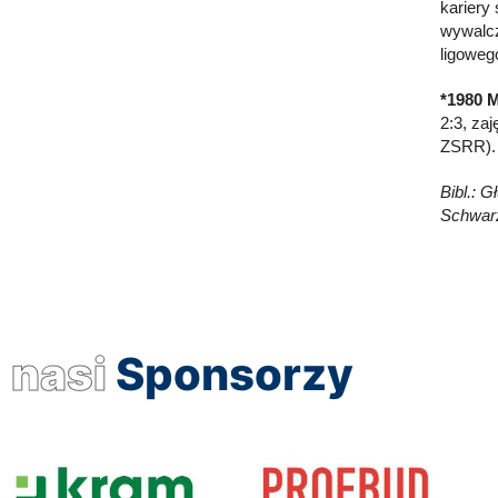
kariery
wywalcz
ligowe
*1980 
2:3, zaj
ZSRR). 
Bibl.: G
Schwarz
nasi
Sponsorzy