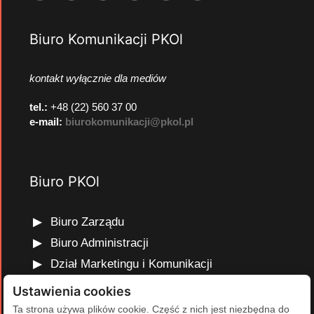
Biuro Komunikacji PKOl
kontakt wyłącznie dla mediów
tel.:
+48 (22) 560 37 00
e-mail:
biurokomunikacji@pkol.pl
Biuro PKOl
Biuro Zarządu
Biuro Administracji
Dział Marketingu i Komunikacji
Dział Edukacji Olimpijskiej
Ustawienia cookies
Dział Finansów i Kadr
Ta strona używa plików cookie. Część z nich jest niezbędna do