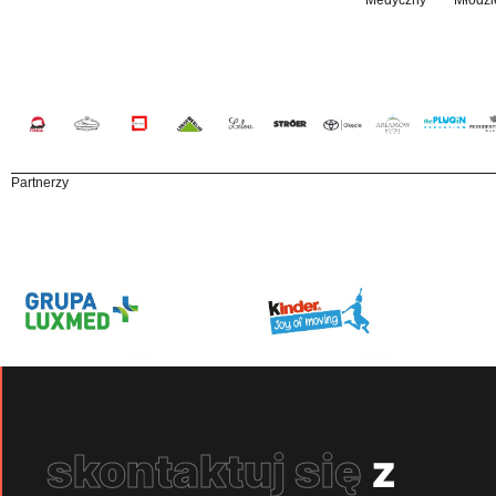
Partnerzy
skontaktuj się
z