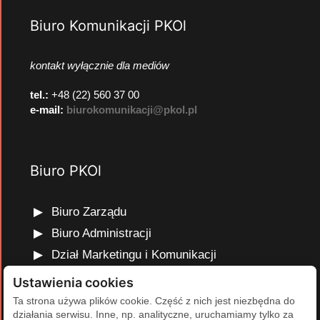
Biuro Komunikacji PKOl
kontakt wyłącznie dla mediów
tel.:
+48 (22) 560 37 00
e-mail:
biurokomunikacji@pkol.pl
Biuro PKOl
Biuro Zarządu
Biuro Administracji
Dział Marketingu i Komunikacji
Dział Edukacji Olimpijskiej
Ustawienia cookies
Dział Finansów i Kadr
Ta strona używa plików cookie. Część z nich jest niezbędna do
działania serwisu. Inne, np. analityczne, uruchamiamy tylko za
Dział Projektów Olimpijskich