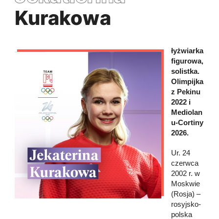
Kurakowa
łyżwiarka
figurowa,
solistka.
Olimpijka
z Pekinu
2022 i
Mediolan
u-Cortiny
2026.
Ur. 24
czerwca
2002 r. w
Moskwie
(Rosja) –
rosyjsko-
polska