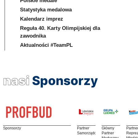
Polskie medale
Statystyka medalowa
Kalendarz imprez
Reguła 40. Karty Olimpijskiej dla
zawodnika
Aktualności #TeamPL
nasi
Sponsorzy
Sponsorzy
Partner
Główny
Partne
Samorządowy
Partner
Reprez
Medyczny
Młodzi