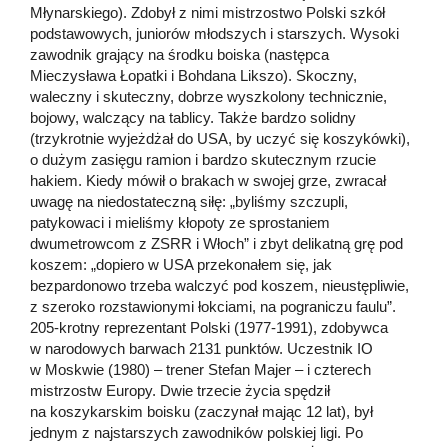
Młynarskiego). Zdobył z nimi mistrzostwo Polski szkół
podstawowych, juniorów młodszych i starszych. Wysoki
zawodnik grający na środku boiska (następca
Mieczysława Łopatki i Bohdana Likszo). Skoczny,
waleczny i skuteczny, dobrze wyszkolony technicznie,
bojowy, walczący na tablicy. Także bardzo solidny
(trzykrotnie wyjeżdżał do USA, by uczyć się koszykówki),
o dużym zasięgu ramion i bardzo skutecznym rzucie
hakiem. Kiedy mówił o brakach w swojej grze, zwracał
uwagę na niedostateczną siłę: „byliśmy szczupli,
patykowaci i mieliśmy kłopoty ze sprostaniem
dwumetrowcom z ZSRR i Włoch” i zbyt delikatną grę pod
koszem: „dopiero w USA przekonałem się, jak
bezpardonowo trzeba walczyć pod koszem, nieustępliwie,
z szeroko rozstawionymi łokciami, na pograniczu faulu”.
205-krotny reprezentant Polski (1977-1991), zdobywca
w narodowych barwach 2131 punktów. Uczestnik IO
w Moskwie (1980) – trener Stefan Majer – i czterech
mistrzostw Europy. Dwie trzecie życia spędził
na koszykarskim boisku (zaczynał mając 12 lat), był
jednym z najstarszych zawodników polskiej ligi. Po