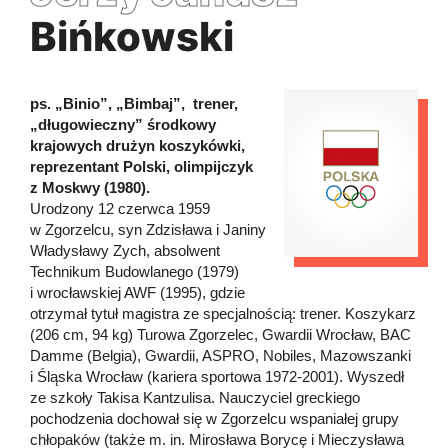
Bińkowski
ps. „Binio”, „Bimbaj”, trener,
„długowieczny” środkowy
krajowych drużyn koszykówki,
reprezentant Polski, olimpijczyk
z Moskwy (1980).
Urodzony 12 czerwca 1959
w Zgorzelcu, syn Zdzisława i Janiny
Władysławy Zych, absolwent
Technikum Budowlanego (1979)
i wrocławskiej AWF (1995), gdzie
otrzymał tytuł magistra ze specjalnością: trener. Koszykarz
(206 cm, 94 kg) Turowa Zgorzelec, Gwardii Wrocław, BAC
Damme (Belgia), Gwardii, ASPRO, Nobiles, Mazowszanki
i Śląska Wrocław (kariera sportowa 1972-2001). Wyszedł
ze szkoły Takisa Kantzulisa. Nauczyciel greckiego
pochodzenia dochował się w Zgorzelcu wspaniałej grupy
chłopaków (także m. in. Mirosława Borycę i Mieczysława