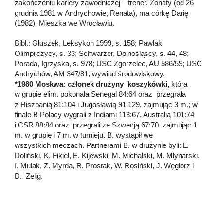
zakończeniu kariery zawodniczej – trener. Żonaty (od 26
grudnia 1981 w Andrychowie, Renata), ma córkę Darię
(1982). Mieszka we Wrocławiu.
Bibl.: Głuszek, Leksykon 1999, s. 158; Pawlak,
Olimpijczycy, s. 33; Schwarzer, Dolnośląscy, s. 44, 48;
Porada, Igrzyska, s. 978; USC Zgorzelec, AU 586/59; USC
Andrychów, AM 347/81; wywiad środowiskowy.
*1980 Moskwa: członek drużyny koszykówki,
która
w grupie elim. pokonała Senegal 84:64 oraz przegrała
z Hiszpanią 81:104 i Jugosławią 91:129, zajmując 3 m.; w
finale B Polacy wygrali z Indiami 113:67, Australią 101:74
i CSR 88:84 oraz przegrali ze Szwecją 67:70, zajmując 1
m. w grupie i 7 m. w turnieju. B. wystąpił we
wszystkich meczach. Partnerami B. w drużynie byli: L.
Doliński, K. Fikiel, E. Kijewski, M. Michalski, M. Młynarski,
I. Mulak, Z. Myrda, R. Prostak, W. Rosiński, J. Węglorz i
D. Zelig.