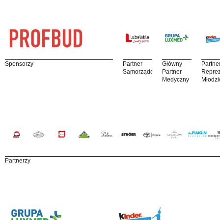
Sponsorzy
Partner
Główny
Partne
Samorządowy
Partner
Reprez
Medyczny
Młodzi
Partnerzy