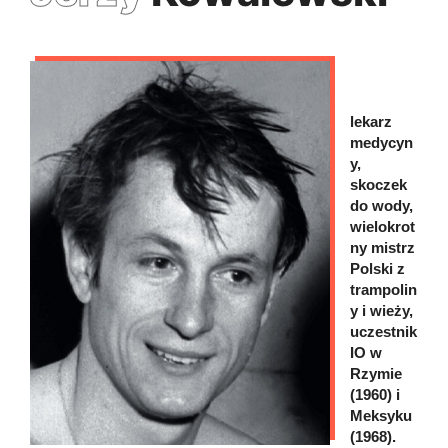
lekarz
medycyn
y,
skoczek
do wody,
wielokrot
ny mistrz
Polski z
trampolin
y i wieży,
uczestnik
IO w
Rzymie
(1960) i
Meksyku
(1968).