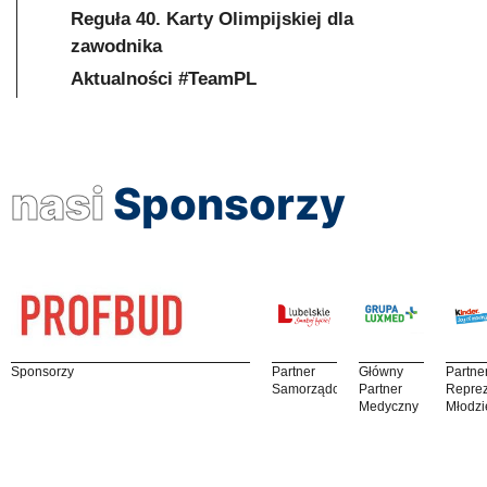
Reguła 40. Karty Olimpijskiej dla
zawodnika
Aktualności #TeamPL
nasi
Sponsorzy
Sponsorzy
Partner
Główny
Partne
Samorządowy
Partner
Reprez
Medyczny
Młodzi