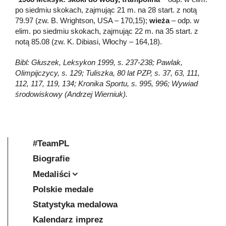
po siedmiu skokach, zajmując 21 m. na 28 start. z notą
79.97 (zw. B. Wrightson, USA – 170,15);
wieża
– odp. w
elim. po siedmiu skokach, zajmując 22 m. na 35 start. z
notą 85.08 (zw. K. Dibiasi, Włochy – 164,18).
Bibl: Głuszek, Leksykon 1999, s. 237-238; Pawlak,
Olimpijczycy, s. 129; Tuliszka, 80 lat PZP, s. 37, 63, 111,
112, 117, 119, 134; Kronika Sportu, s. 995, 996; Wywiad
środowiskowy (Andrzej Wierniuk).
#TeamPL
Biografie
Medaliści
Polskie medale
Statystyka medalowa
Kalendarz imprez