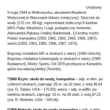
Urodzony
6 maja 1944 w Wołkowysku, absolwent Akademii
Medycznej w Warszawie (lekarz medycyny). Skoczek do
wody (172 cm, 68 kg), reprezentant stołecznych klubów:
MKS Pałac Młodzieży i Legii, podopieczny trenerów:
Aleksandra Rękasa i Haliny Bartkowiak. 12-krotny mistrz
Polski: trampolina (1959, 1962, 1963, 1965, 1966, 1967);
wieża (1959, 1963, 1965, 1966, 1967, 1970).
Brązowy medalista ME w skokach z wieży (1966 Utrecht).
Brązowy medalista Uniwersjady w skokach z wieży (1965
Budapeszt). Mistrz Sportu. Od 1970 przebywa w Kanadzie,
gdzie ma własną klinikę (Toronto).
*1960 Rzym: skoki do wody, trampolina
– odp. w elim. po
czterech skokach, zajmując 25 m. na 32 start. z notą 46.54
(zw. G. Tobian, USA – 170,00); wieża – odp. w półfin. po
siedmiu skokach, zajmując 15 m. na 28 start. z notą 87.22
(zw. R. Webster, USA – 165,56).
*1968 Meksyk: skoki do wody, trampolina
– odp. w elim.