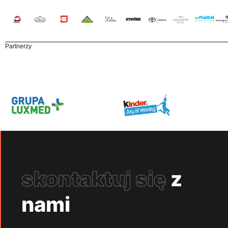
Partnerzy
skontaktuj się
z
nami