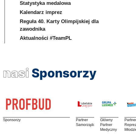
Statystyka medalowa
Kalendarz imprez
Reguła 40. Karty Olimpijskiej dla
zawodnika
Aktualności #TeamPL
nasi
Sponsorzy
Sponsorzy
Partner
Główny
Partne
Samorządowy
Partner
Reprez
Medyczny
Młodzi