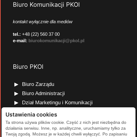
Biuro Komunikacji PKOl
kontakt wyłącznie dla mediów
tel.:
+48 (22) 560 37 00
e-mail:
biurokomunikacji@pkol.pl
Biuro PKOl
Biuro Zarządu
Biuro Administracji
Dział Marketingu i Komunikacji
Dział Edukacji Olimpijskiej
Ustawienia cookies
Dział Finansów i Kadr
Ta strona używa plików cookie. Część z nich jest niezbędna do
działania serwisu. Inne, np. analityczne, uruchamiamy tylko za
Dział Projektów Olimpijskich
Twoją zgodą. Możesz je w każdej chwili wyłączyć. Po zapisaniu