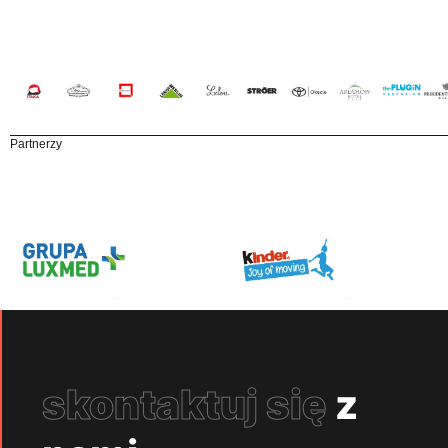
Partnerzy
skontaktuj się
z