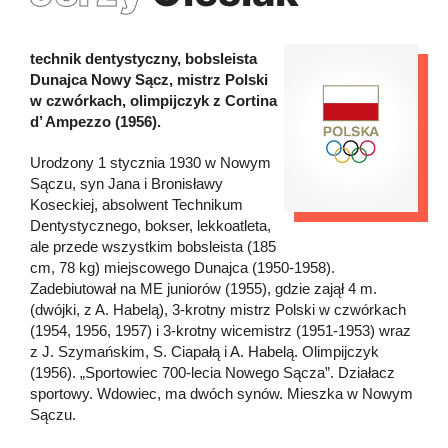
technik dentystyczny, bobsleista
Dunajca Nowy Sącz, mistrz Polski
w czwórkach, olimpijczyk z Cortina
d’ Ampezzo (1956).
Urodzony 1 stycznia 1930 w Nowym
Sączu, syn Jana i Bronisławy
Koseckiej, absolwent Technikum
Dentystycznego, bokser, lekkoatleta,
ale przede wszystkim bobsleista (185
cm, 78 kg) miejscowego Dunajca (1950-1958).
Zadebiutował na ME juniorów (1955), gdzie zajął 4 m.
(dwójki, z A. Habelą), 3-krotny mistrz Polski w czwórkach
(1954, 1956, 1957) i 3-krotny wicemistrz (1951-1953) wraz
z J. Szymańskim, S. Ciapałą i A. Habelą. Olimpijczyk
(1956). „Sportowiec 700-lecia Nowego Sącza”. Działacz
sportowy. Wdowiec, ma dwóch synów. Mieszka w Nowym
Sączu.