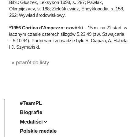
Bibl.: Głuszek, Leksykon 1999, s. 287; Pawlak,
Olimpijczycy, s. 188; Zieleśkiewicz, Encyklopedia, s. 158,
262; Wywiad środowiskowy.
*1956 Cortina d’Ampezzo: czwórki
– 15 m. na 21 start. w
łącznym czasie czterech ślizgów 5.23.49 (zw. Szwajcaria I
– 5.10.44). Partnerami w osadzie byli: S. Ciapała, A. Habela
i J. Szymański.
« powrót do listy
#TeamPL
Biografie
Medaliści
Polskie medale