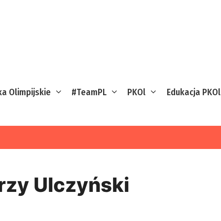
ka Olimpijskie
#TeamPL
PKOl
Edukacja PKOl
rzy Ulczyński