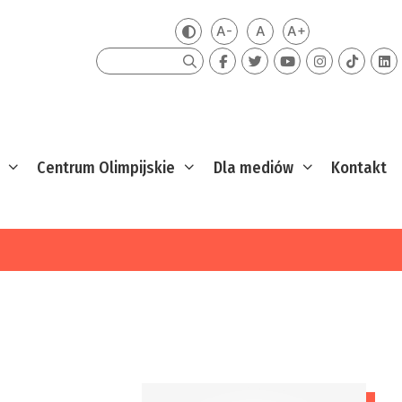
A-
A
A+
Zmień kontrast
Mniejsza czcionka
Domyślna czcionka
Większa czcion
Szukaj
Centrum Olimpijskie
Dla mediów
Kontakt