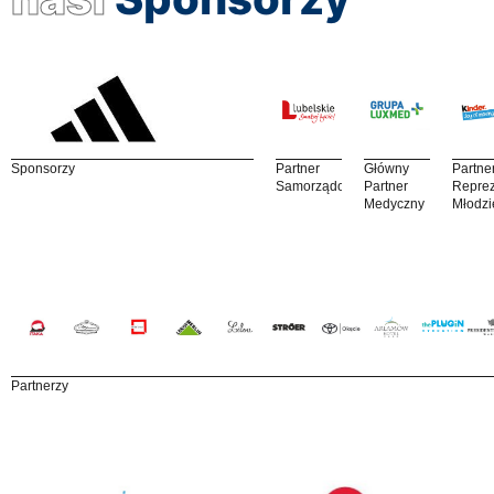
Sponsorzy
Partner
Główny
Partne
Samorządowy
Partner
Reprez
Medyczny
Młodzi
Partnerzy