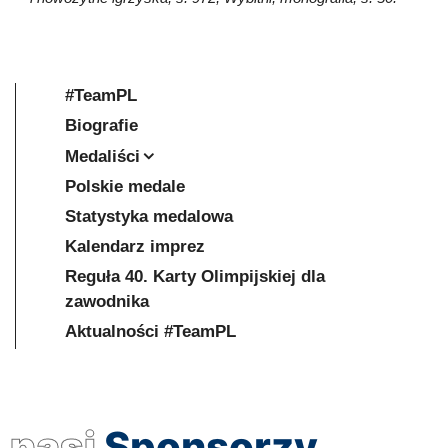
#TeamPL
Biografie
Medaliści
Polskie medale
Statystyka medalowa
Kalendarz imprez
Reguła 40. Karty Olimpijskiej dla
zawodnika
Aktualności #TeamPL
nasi
Sponsorzy