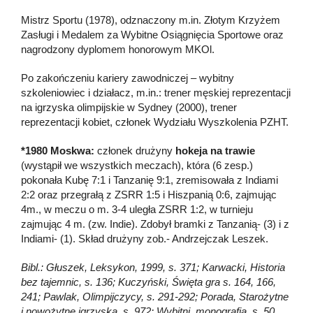
Mistrz Sportu (1978), odznaczony m.in. Złotym Krzyżem
Zasługi i Medalem za Wybitne Osiągnięcia Sportowe oraz
nagrodzony dyplomem honorowym MKOl.
Po zakończeniu kariery zawodniczej – wybitny
szkoleniowiec i działacz, m.in.: trener męskiej reprezentacji
na igrzyska olimpijskie w Sydney (2000), trener
reprezentacji kobiet, członek Wydziału Wyszkolenia PZHT.
*1980 Moskwa:
członek drużyny
hokeja na trawie
(wystąpił we wszystkich meczach), która (6 zesp.)
pokonała Kubę 7:1 i Tanzanię 9:1, zremisowała z Indiami
2:2 oraz przegrałą z ZSRR 1:5 i Hiszpanią 0:6, zajmując
4m., w meczu o m. 3-4 uległa ZSRR 1:2, w turnieju
zajmując 4 m. (zw. Indie). Zdobył bramki z Tanzanią- (3) i z
Indiami- (1). Skład drużyny zob.- Andrzejczak Leszek.
Bibl.: Głuszek, Leksykon, 1999, s. 371; Karwacki, Historia
bez tajemnic, s. 136; Kuczyński, Święta gra s. 164, 166,
241; Pawlak, Olimpijczycy, s. 291-292; Porada, Starożytne
i nowożytne igrzyska, s. 972; Wybitni, monografia, s. 50.