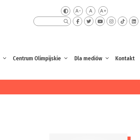
A-
A
A+
Zmień kontrast
Mniejsza czcionka
Domyślna czcionka
Większa czcion
Szukaj
Centrum Olimpijskie
Dla mediów
Kontakt