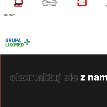
Partnerzy
skontaktuj się
z nam