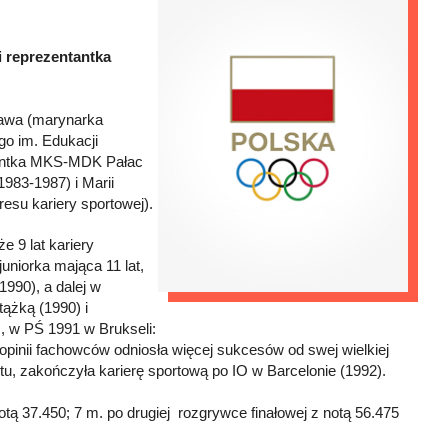
i reprezentantka
ława (marynarka
go im. Edukacji
tantka MKS-MDK Pałac
983-1987) i Marii
esu kariery sportowej).
e 9 lat kariery
uniorka mająca 11 lat,
1990), a dalej w
tążką (1990) i
, w PŚ 1991 w Brukseli:
opinii fachowców odniosła więcej sukcesów od swej wielkiej
u, zakończyła karierę sportową po IO w Barcelonie (1992).
otą 37.450; 7 m. po drugiej rozgrywce finałowej z notą 56.475