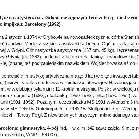
yczna artystyczna z Gdyni, następczyni Teresy Folgi, mistrzyni 
 olimpijka z Barcelony (1992).
a 2 stycznia 1974 w Grybowie na nowosądecczyźnie, córka Stanis
a) i Jadwigi Martuszewskiej, absolwentka Liceum Ogólnokształcące
ej w Gdyni. Gimnastyczka artystyczna (167 cm, 45 kg), reprezen
ży Gdynia (do 1992), podopieczna trenerek: Janiny Lewandowskiej (1
kiej (znanej też pod panieńskim nazwiskiem Wojciechowska aż do kr
 uprawiać gimnastykę artystyczną mając 9 lat i w ciągu trwającej takż
ej (pierwszy sukces odniosła w Pucharze Interwizji w Hawanie, jako j
 m. w wieloboju) była m.in.: 11-krotną mistrzynią Polski: w wieloboju (
iach z obręczą (1992), skakanką (1990-1992), piłką (1990-1992), ws
mi (1991, 1992). Poza tym: uczestniczka MŚ 1991 w Atenach: 8 m.
raz w ME: 1990 w Göteborgu: 5 m. i 1992 w Stuttgarcie: 7 m. Według 
niczki – Teresy Folgi. Z niewiadomych przyczyn, mimo udanego start
rcelona: gimnastyka, 4-bój ind.
– w elim. (42 zaw.) zajęła 9 m. z n
 Timoszenko, WNP – 59.037).