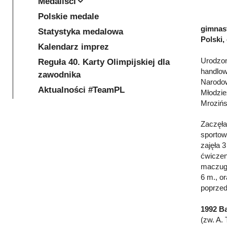
Medaliści
Polskie medale
gimnast
Statystyka medalowa
Polski,
Kalendarz imprez
Urodzon
Reguła 40. Karty Olimpijskiej dla
handlow
zawodnika
Narodow
Aktualności #TeamPL
Młodzie
Mrozińs
Zaczęła
sportow
zajęła 3
ćwiczen
maczuga
6 m., o
poprzed
1992 Ba
(zw. A.