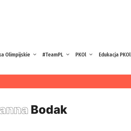
ka Olimpijskie
#TeamPL
PKOl
Edukacja PKOl
oanna
Bodak