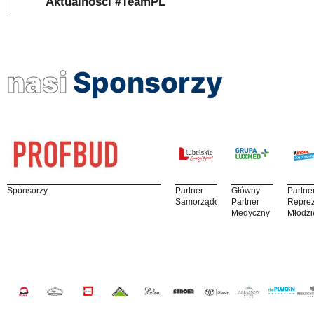
Aktualności #TeamPL
nasi
Sponsorzy
Sponsorzy
Partner
Główny
Partne
Samorządowy
Partner
Reprez
Medyczny
Młodzi