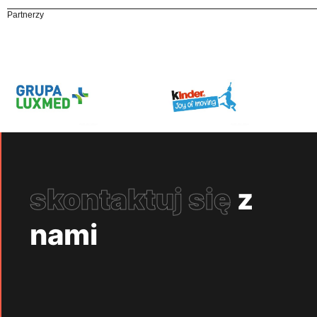
Partnerzy
skontaktuj się
z
nami