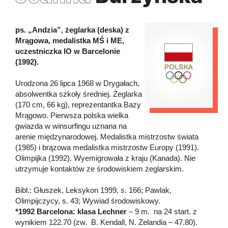
ps. „Andzia”, żeglarka (deska) z
Mrągowa, medalistka MŚ i ME,
uczestniczka IO w Barcelonie
(1992).
Urodzona 26 lipca 1968 w Drygałach,
absolwentka szkoły średniej. Żeglarka
(170 cm, 66 kg), reprezentantka Bazy
Mrągowo. Pierwsza polska wielka
gwiazda w winsurfingu uznana na
arenie międzynarodowej. Medalistka mistrzostw świata
(1985) i brązowa medalistka mistrzostw Europy (1991).
Olimpijka (1992). Wyemigrowała z kraju (Kanada). Nie
utrzymuje kontaktów ze środowiskiem żeglarskim.
Bibl.: Głuszek, Leksykon 1999, s. 166; Pawlak,
Olimpijczycy, s. 43; Wywiad środowiskowy.
*1992 Barcelona: klasa Lechner
– 9 m. na 24 start. z
wynikiem 122.70 (zw. B. Kendall, N. Zelandia – 47.80).