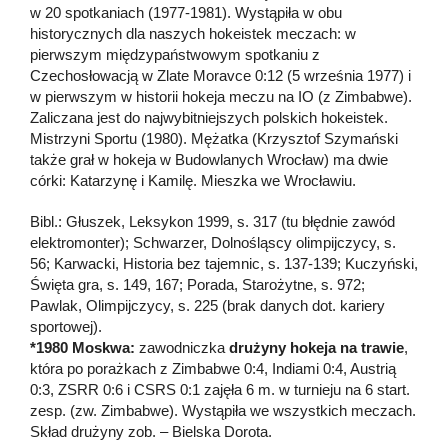
w 20 spotkaniach (1977-1981). Wystąpiła w obu
historycznych dla naszych hokeistek meczach: w
pierwszym międzypaństwowym spotkaniu z
Czechosłowacją w Zlate Moravce 0:12 (5 września 1977) i
w pierwszym w historii hokeja meczu na IO (z Zimbabwe).
Zaliczana jest do najwybitniejszych polskich hokeistek.
Mistrzyni Sportu (1980). Mężatka (Krzysztof Szymański
także grał w hokeja w Budowlanych Wrocław) ma dwie
córki: Katarzynę i Kamilę. Mieszka we Wrocławiu.
Bibl.: Głuszek, Leksykon 1999, s. 317 (tu błędnie zawód
elektromonter); Schwarzer, Dolnośląscy olimpijczycy, s.
56; Karwacki, Historia bez tajemnic, s. 137-139; Kuczyński,
Święta gra, s. 149, 167; Porada, Starożytne, s. 972;
Pawlak, Olimpijczycy, s. 225 (brak danych dot. kariery
sportowej).
*1980 Moskwa:
zawodniczka
drużyny hokeja na trawie
,
która po porażkach z Zimbabwe 0:4, Indiami 0:4, Austrią
0:3, ZSRR 0:6 i CSRS 0:1 zajęła 6 m. w turnieju na 6 start.
zesp. (zw. Zimbabwe). Wystąpiła we wszystkich meczach.
Skład drużyny zob. – Bielska Dorota.