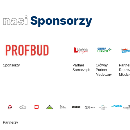
nasi
Sponsorzy
Sponsorzy
Partner
Główny
Partne
Samorządowy
Partner
Reprez
Medyczny
Młodzi
Partnerzy