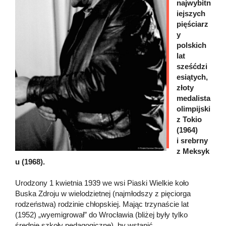
najwybitn
iejszych
pięściarz
y
polskich
lat
sześćdzi
esiątych,
złoty
medalista
olimpijski
z Tokio
(1964)
i srebrny
z Meksyk
u (1968).
Urodzony 1 kwietnia 1939 we wsi Piaski Wielkie koło
Buska Zdroju w wielodzietnej (najmłodszy z pięciorga
rodzeństwa) rodzinie chłopskiej. Mając trzynaście lat
(1952) „wyemigrował” do Wrocławia (bliżej były tylko
średnie szkoły pedagogiczne), by wstąpić