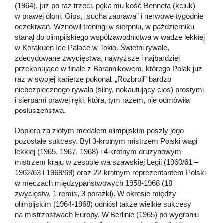
(1964), już po raz trzeci, pęka mu kość Benneta (kciuk)
w prawej dłoni. Gips, „sucha zaprawa” i nerwowe tygodnie
oczekiwań. Wznowił treningi w sierpniu, w październiku
stanął do olimpijskiego współzawodnictwa w wadze lekkiej
w Korakuen Ice Palace w Tokio. Świetni rywale,
zdecydowane zwycięstwa, najwyższe i najbardziej
przekonujące w finale z Barannikowem, którego Polak już
raz w swojej karierze pokonał. „Rozbroił” bardzo
niebezpiecznego rywala (silny, nokautujący cios) prostymi
i sierpami prawej ręki, która, tym razem, nie odmówiła
posłuszeństwa.
Dopiero za złotym medalem olimpijskim poszły jego
pozostałe sukcesy. Był 3-krotnym mistrzem Polski wagi
lekkiej (1965, 1967, 1968) i 4-krotnym drużynowym
mistrzem kraju w zespole warszawskiej Legii (1960/61 –
1962/63 i 1968/69) oraz 22-krotnym reprezentantem Polski
w meczach międzypaństwowych 1958-1968 (18
zwycięstw, 1 remis, 3 porażki). W okresie między
olimpijskim (1964-1968) odniósł także wielkie sukcesy
na mistrzostwach Europy. W Berlinie (1965) po wygraniu