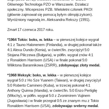
Głównego Technologa PZO w Warszawie. Działacz
społeczny. Wiceprezes PZB. Wieloletni członek PKOl
(głównie zajmował się pomocą byłym olimpijczykom).
Wyróżniony nagrodą im. Aleksandra Rekszy (1991).
Zmarł 17 czerwca 2017 roku.
*1964 Tokio: boks, w. lekka
– w pierwszej kolejce wygrał
4:1 z Tauno Halonenem (Finlandia), w drugiej pokonał także
4:1 Alexa Oundo (Kenia), w ćwierćfin. zwyciężył 5:0
Stojana Piliczewa (Bułgaria), w półfin. wygrał znów 4:1
z Ronaldem Harrisem (USA) i w finale pokonał 5:0
Wiliktona Barannikowa (ZSRR),
zdobywając złoty medal.
*
1968 Meksyk: boks, w. lekka
– w pierwszej kolejce
wygrał 5:0 z Ho Sze Yuanem (Taiwan), w drugiej zwyciężył
5:0 Roberto Caminero (Kuba), w trzeciej pokonał 4:1
Anthony Quinna (Irlandia), w ćwierćfin. 5:0 Enzo Pertiglię
(Włochy), w półfin. wygrał 5:0 z Zvonimirem Vujinem
(Jugosławia) i w finale przegrał 0:5 ze znanym mu z Tokio
Ronaldem Harrisem (USA),
zdobywając srebrny medal
.