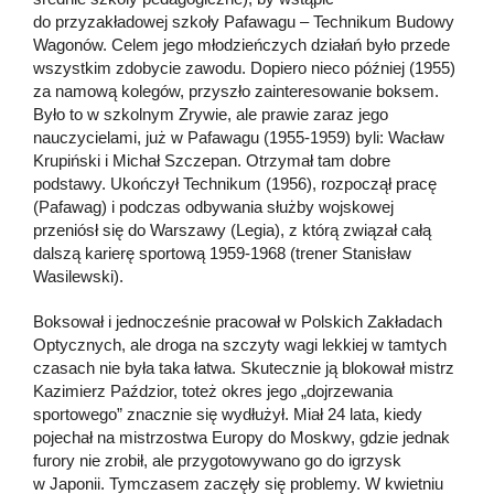
do przyzakładowej szkoły Pafawagu – Technikum Budowy
Wagonów. Celem jego młodzieńczych działań było przede
wszystkim zdobycie zawodu. Dopiero nieco później (1955)
za namową kolegów, przyszło zainteresowanie boksem.
Było to w szkolnym Zrywie, ale prawie zaraz jego
nauczycielami, już w Pafawagu (1955-1959) byli: Wacław
Krupiński i Michał Szczepan. Otrzymał tam dobre
podstawy. Ukończył Technikum (1956), rozpoczął pracę
(Pafawag) i podczas odbywania służby wojskowej
przeniósł się do Warszawy (Legia), z którą związał całą
dalszą karierę sportową 1959-1968 (trener Stanisław
Wasilewski).
Boksował i jednocześnie pracował w Polskich Zakładach
Optycznych, ale droga na szczyty wagi lekkiej w tamtych
czasach nie była taka łatwa. Skutecznie ją blokował mistrz
Kazimierz Paździor, toteż okres jego „dojrzewania
sportowego” znacznie się wydłużył. Miał 24 lata, kiedy
pojechał na mistrzostwa Europy do Moskwy, gdzie jednak
furory nie zrobił, ale przygotowywano go do igrzysk
w Japonii. Tymczasem zaczęły się problemy. W kwietniu