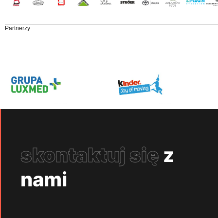
Partnerzy
skontaktuj się
z
nami