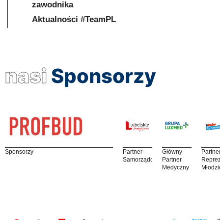
zawodnika
Aktualności #TeamPL
nasi
Sponsorzy
Sponsorzy
Partner
Główny
Partne
Samorządowy
Partner
Reprez
Medyczny
Młodzi