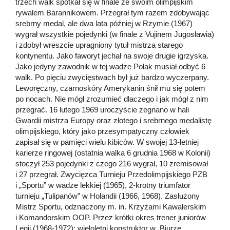
trzech walk spotkał się w finale ze swoim olimpijskim
rywalem Barannikowem. Przegrał tym razem zdobywając
srebrny medal, ale dwa lata później w Rzymie (1967)
wygrał wszystkie pojedynki (w finale z Vujinem Jugosławia)
i zdobył wreszcie upragniony tytuł mistrza starego
kontynentu. Jako faworyt jechał na swoje drugie igrzyska.
Jako jedyny zawodnik w tej wadze Polak musiał odbyć 6
walk. Po pięciu zwycięstwach był już bardzo wyczerpany.
Leworęczny, czarnoskóry Amerykanin śnił mu się potem
po nocach. Nie mógł zrozumieć dlaczego i jak mógł z nim
przegrać. 16 lutego 1969 uroczyście żegnano w hali
Gwardii mistrza Europy oraz złotego i srebrnego medalistę
olimpijskiego, który jako przesympatyczny człowiek
zapisał się w pamięci wielu kibiców. W swojej 13-letniej
karierze ringowej (ostatnia walka 6 grudnia 1968 w Kolonii)
stoczył 253 pojedynki z czego 216 wygrał, 10 zremisował
i 27 przegrał. Zwycięzca Turnieju Przedolimpijskiego PZB
i „Sportu” w wadze lekkiej (1965), 2-krotny triumfator
turnieju „Tulipanów” w Holandii (1966, 1968). Zasłużony
Mistrz Sportu, odznaczony m. in. Krzyżami Kawalerskim
i Komandorskim OOP. Przez krótki okres trener juniorów
Legii (1968-1972); wieloletni konstruktor w Biurze