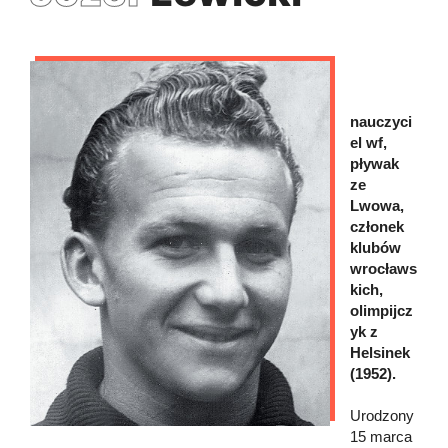
nauczyci
el wf,
pływak
ze
Lwowa,
członek
klubów
wrocławs
kich,
olimpijcz
yk z
Helsinek
(1952).
Urodzony
15 marca