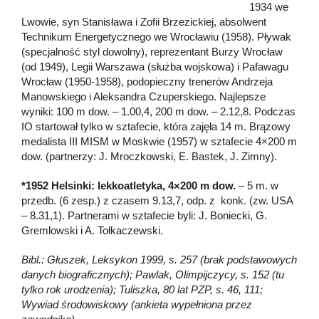
1934 we
Lwowie, syn Stanisława i Zofii Brzezickiej, absolwent
Technikum Energetycznego we Wrocławiu (1958). Pływak
(specjalność styl dowolny), reprezentant Burzy Wrocław
(od 1949), Legii Warszawa (służba wojskowa) i Pafawagu
Wrocław (1950-1958), podopieczny trenerów Andrzeja
Manowskiego i Aleksandra Czuperskiego. Najlepsze
wyniki: 100 m dow. – 1.00,4, 200 m dow. – 2.12,8. Podczas
IO startował tylko w sztafecie, która zajęła 14 m. Brązowy
medalista III MISM w Moskwie (1957) w sztafecie 4×200 m
dow. (partnerzy: J. Mroczkowski, E. Bastek, J. Zimny).
*1952 Helsinki: lekkoatletyka, 4×200 m dow.
– 5 m. w
przedb. (6 zesp.) z czasem 9.13,7, odp. z konk. (zw. USA
– 8.31,1). Partnerami w sztafecie byli: J. Boniecki, G.
Gremlowski i A. Tołkaczewski.
Bibl.: Głuszek, Leksykon 1999, s. 257 (brak podstawowych
danych biograficznych); Pawlak, Olimpijczycy, s. 152 (tu
tylko rok urodzenia); Tuliszka, 80 lat PZP, s. 46, 111;
Wywiad środowiskowy (ankieta wypełniona przez