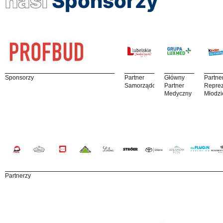
nasi
Sponsorzy
Sponsorzy
Partner
Główny
Partne
Samorządowy
Partner
Reprez
Medyczny
Młodzi
Partnerzy