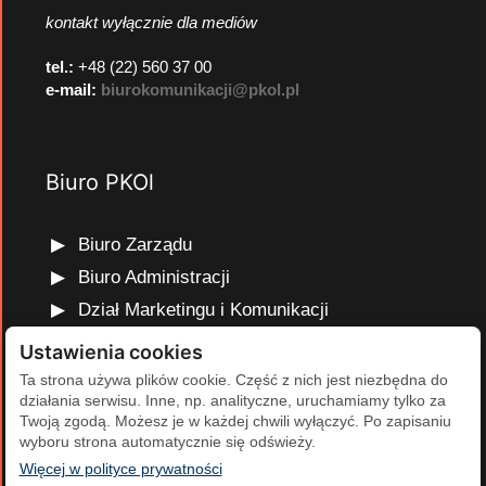
kontakt wyłącznie dla mediów
tel.:
+48 (22) 560 37 00
e-mail:
biurokomunikacji@pkol.pl
Biuro PKOl
Biuro Zarządu
Biuro Administracji
Dział Marketingu i Komunikacji
Dział Edukacji Olimpijskiej
Ustawienia cookies
Dział Finansów i Kadr
Ta strona używa plików cookie. Część z nich jest niezbędna do
działania serwisu. Inne, np. analityczne, uruchamiamy tylko za
Dział Projektów Olimpijskich
Twoją zgodą. Możesz je w każdej chwili wyłączyć. Po zapisaniu
Dział Programów Rozwojowych
wyboru strona automatycznie się odświeży.
(otwiera się w nowej karcie)
Więcej w polityce prywatności