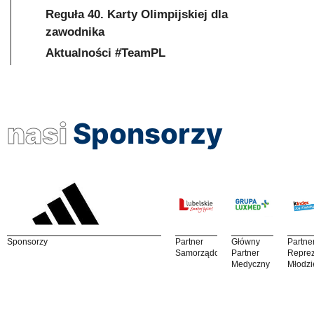
Reguła 40. Karty Olimpijskiej dla
zawodnika
Aktualności #TeamPL
nasi
Sponsorzy
Sponsorzy
Partner
Główny
Partne
Samorządowy
Partner
Reprez
Medyczny
Młodzi