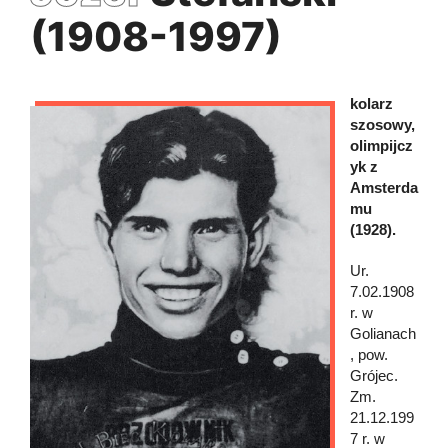
(1908-1997)
kolarz
szosowy,
olimpijcz
yk z
Amsterda
mu
(1928).
Ur.
7.02.1908
r. w
Golianach
, pow.
Grójec.
Zm.
21.12.199
7 r. w