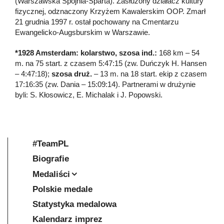
(Warszawska Spójnia-Sparta). Zasłużony działacz kultury
fizycznej, odznaczony Krzyżem Kawalerskim OOP. Zmarł
21 grudnia 1997 r. ostał pochowany na Cmentarzu
Ewangelicko-Augsburskim w Warszawie.
*1928 Amsterdam: kolarstwo, szosa ind.:
168 km – 54
m. na 75 start. z czasem 5:47:15 (zw. Duńczyk H. Hansen
– 4:47:18);
szosa druż.
– 13 m. na 18 start. ekip z czasem
17:16:35 (zw. Dania – 15:09:14). Partnerami w drużynie
byli: S. Kłosowicz, E. Michalak i J. Popowski.
#TeamPL
Biografie
Medaliści
Polskie medale
Statystyka medalowa
Kalendarz imprez