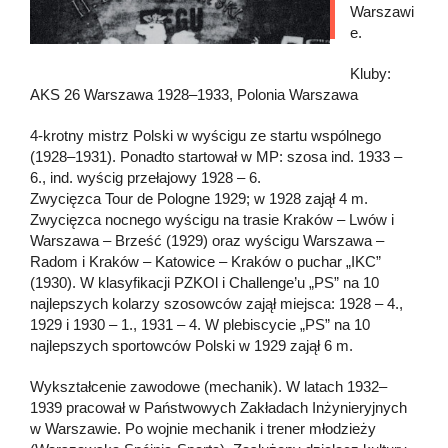
Warszawi
e.
Kluby:
AKS 26 Warszawa 1928–1933, Polonia Warszawa
4-krotny mistrz Polski w wyścigu ze startu wspólnego
(1928–1931). Ponadto startował w MP: szosa ind. 1933 –
6., ind. wyścig przełajowy 1928 – 6.
Zwycięzca Tour de Pologne 1929; w 1928 zajął 4 m.
Zwycięzca nocnego wyścigu na trasie Kraków – Lwów i
Warszawa – Brześć (1929) oraz wyścigu Warszawa –
Radom i Kraków – Katowice – Kraków o puchar „IKC”
(1930). W klasyfikacji PZKOl i Challenge’u „PS” na 10
najlepszych kolarzy szosowców zajął miejsca: 1928 – 4.,
1929 i 1930 – 1., 1931 – 4. W plebiscycie „PS” na 10
najlepszych sportowców Polski w 1929 zajął 6 m.
Wykształcenie zawodowe (mechanik). W latach 1932–
1939 pracował w Państwowych Zakładach Inżynieryjnych
w Warszawie. Po wojnie mechanik i trener młodzieży