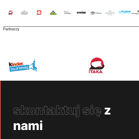
Partnerzy
skontaktuj się
z
nami