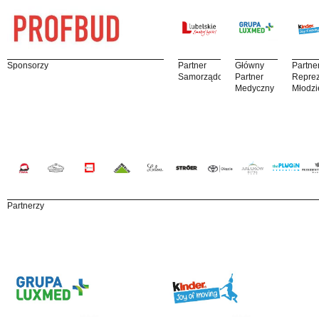
Sponsorzy
Partner
Główny
Partne
Samorządowy
Partner
Reprez
Medyczny
Młodzi
Partnerzy