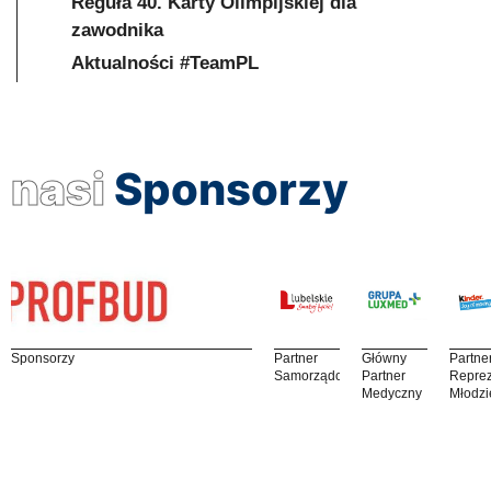
Reguła 40. Karty Olimpijskiej dla
zawodnika
Aktualności #TeamPL
nasi
Sponsorzy
Sponsorzy
Partner
Główny
Partne
Samorządowy
Partner
Reprez
Medyczny
Młodzi