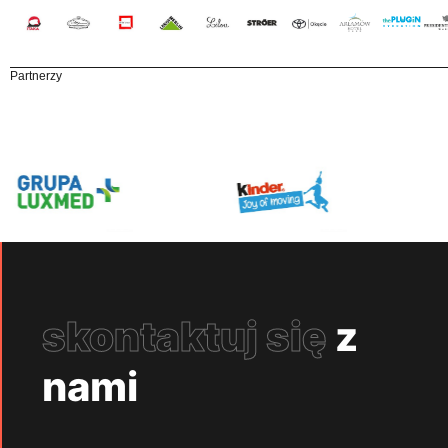
Partnerzy
skontaktuj się
z
nami