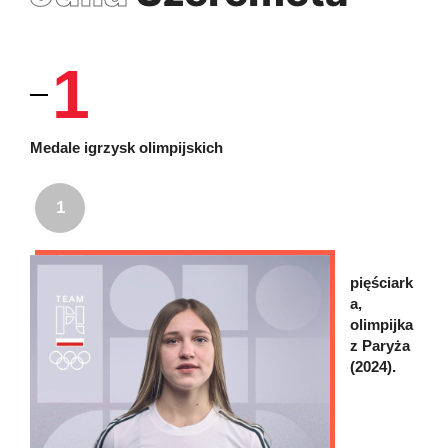
1
Medale igrzysk olimpijskich
1
pięściark
a,
olimpijka
z Paryża
(2024).