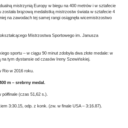
dualną mistrzynią Europy w biegu na 400 metrów i w sztafecie
 została brązową medalistką mistrzostw świata w sztafecie 4
niej na zawodach tej samej rangi osiągnęła wicemistrzostwo
okształcącego Mistrzostwa Sportowego im. Janusza
skiego sportu – w ciągu 90 minut zdobyła dwa złote medale: w
ą na tym dystansie od czasów Ireny Szewińskiej.
w Rio w 2016 roku.
×400 m – srebrny medal.
półfinale (czas 51,62 s.).
kiem 3:30.15, odp. z konk. (zw. w finale USA – 3:16.87).