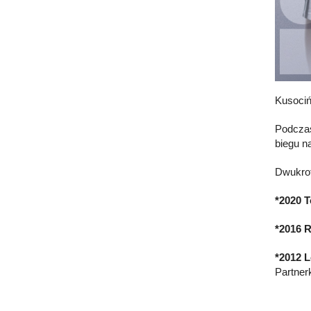
Kusociń
Podczas
biegu n
Dwukrot
*2020 T
*2016 R
*2012 L
Partner