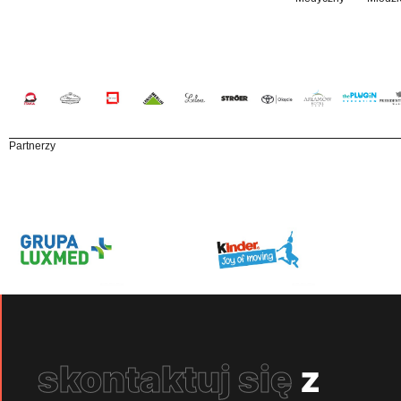
Partnerzy
skontaktuj się
z