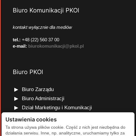
Biuro Komunikacji PKOl
kontakt wyłącznie dla mediów
tel.:
+48 (22) 560 37 00
e-mail:
biurokomunikacji@pkol.pl
Biuro PKOl
Biuro Zarządu
Biuro Administracji
Dział Marketingu i Komunikacji
Dział Edukacji Olimpijskiej
Ustawienia cookies
Dział Finansów i Kadr
Ta strona używa plików cookie. Część z nich jest niezbędna do
działania serwisu. Inne, np. analityczne, uruchamiamy tylko za
Dział Projektów Olimpijskich