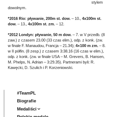
stylem
dowolnym.
*2016 Rio: pływanie, 200m st. dow.
– 10.,
4x100m st.
dow.
– 13.,
4x100m st. zm.
– 12.
*2012 Londyn: pływanie, 50 m dow.
– 7. w V przedb. (8
zaw.) z czasem 23.00 (33 czas elim.), odp. z konk. (zw.
w finale F. Manaudou, Francja – 21.34);
4×100 m zm.
– 8.
w II półfin. (8 zesp.) z czasem 3:38.16 (16 czas w elim.),
odp. z konk. (zw. w finale USA – M. Grevers, B. Hansen,
M. Phelps, N. Adrian – 3:29.35). Partnerami byli: R.
Kawęcki, D. Szulich i P. Korzeniowski.
#TeamPL
Biografie
Medaliści
Polskie medale