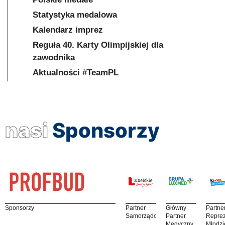
Statystyka medalowa
Kalendarz imprez
Reguła 40. Karty Olimpijskiej dla
zawodnika
Aktualności #TeamPL
nasi
Sponsorzy
Sponsorzy
Partner
Główny
Partne
Samorządowy
Partner
Reprez
Medyczny
Młodzi