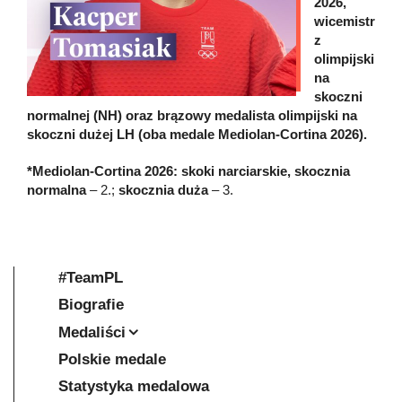
2026,
wicemistr
z
olimpijski
na
skoczni
normalnej (NH) oraz brązowy medalista olimpijski na
skoczni dużej LH (oba medale Mediolan-Cortina 2026).
*Mediolan-Cortina 2026:
skoki narciarskie, skocznia
normalna
– 2.;
skocznia duża
– 3.
#TeamPL
Biografie
Medaliści
Polskie medale
Statystyka medalowa