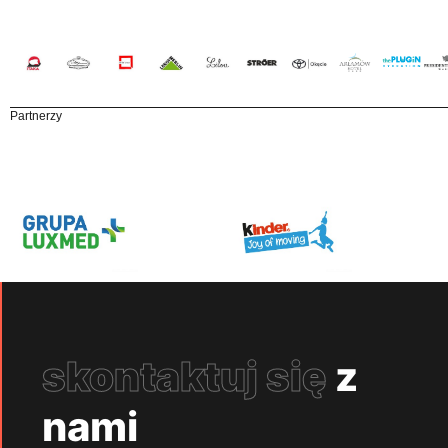
Partnerzy
skontaktuj się
z
nami