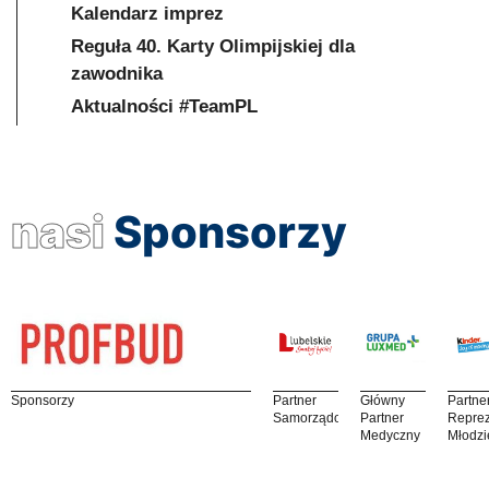
Kalendarz imprez
Reguła 40. Karty Olimpijskiej dla
zawodnika
Aktualności #TeamPL
nasi
Sponsorzy
Sponsorzy
Partner
Główny
Partne
Samorządowy
Partner
Reprez
Medyczny
Młodzi