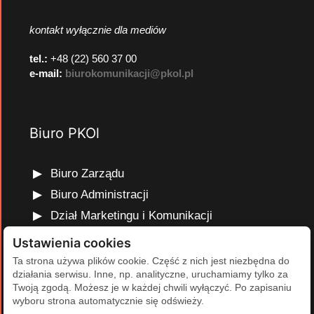
kontakt wyłącznie dla mediów
tel.:
+48 (22) 560 37 00
e-mail:
biurokomunikacji@pkol.pl
Biuro PKOl
Biuro Zarządu
Biuro Administracji
Dział Marketingu i Komunikacji
Dział Edukacji Olimpijskiej
Ustawienia cookies
Dział Finansów i Kadr
Ta strona używa plików cookie. Część z nich jest niezbędna do
działania serwisu. Inne, np. analityczne, uruchamiamy tylko za
Dział Projektów Olimpijskich
Twoją zgodą. Możesz je w każdej chwili wyłączyć. Po zapisaniu
Dział Programów Rozwojowych
wyboru strona automatycznie się odświeży.