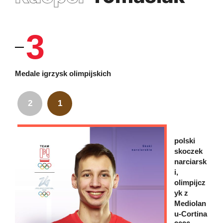
3
Medale igrzysk olimpijskich
2
1
polski
skoczek
narciarsk
i,
olimpijcz
yk z
Mediolan
u-Cortina