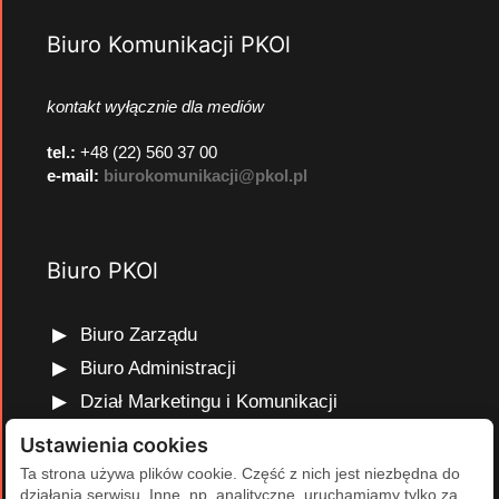
Biuro Komunikacji PKOl
kontakt wyłącznie dla mediów
tel.:
+48 (22) 560 37 00
e-mail:
biurokomunikacji@pkol.pl
Biuro PKOl
Biuro Zarządu
Biuro Administracji
Dział Marketingu i Komunikacji
Dział Edukacji Olimpijskiej
Ustawienia cookies
Dział Finansów i Kadr
Ta strona używa plików cookie. Część z nich jest niezbędna do
działania serwisu. Inne, np. analityczne, uruchamiamy tylko za