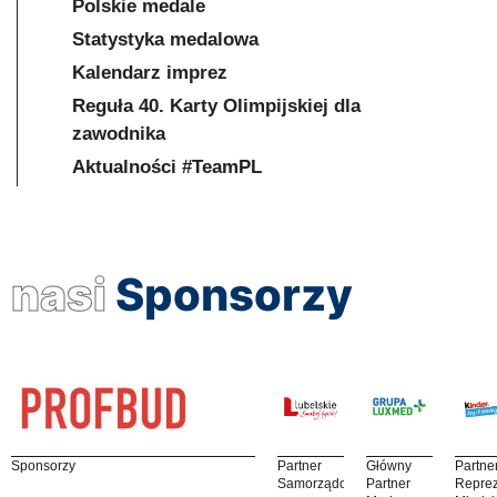
Polskie medale
Statystyka medalowa
Kalendarz imprez
Reguła 40. Karty Olimpijskiej dla
zawodnika
Aktualności #TeamPL
nasi
Sponsorzy
Sponsorzy
Partner
Główny
Partne
Samorządowy
Partner
Reprez