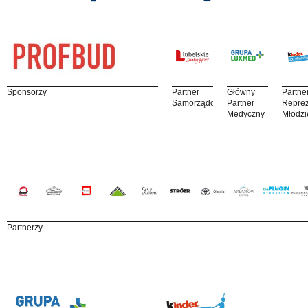
Sponsorzy
Partner
Główny
Partne
Samorządowy
Partner
Reprez
Medyczny
Młodzi
Partnerzy