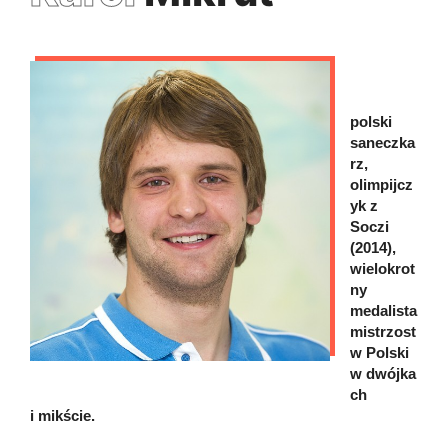
polski
saneczka
rz,
olimpijcz
yk z
Soczi
(2014),
wielokrot
ny
medalista
mistrzost
w Polski
w dwójka
ch
i mikście.