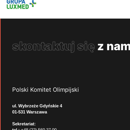
skontaktuj się
z nam
Polski Komitet Olimpijski
ul. Wybrzeże Gdyńskie 4
01-531 Warszawa
Sekretariat:
tel.:
+48 (22) 560 37 00