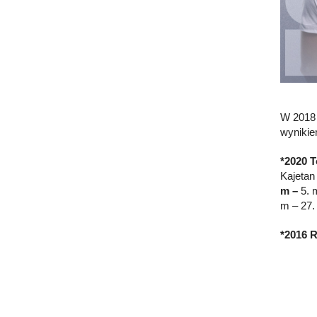
W 2018 
wynikie
*2020 T
Kajetan
m
–
5. 
m – 27.
*2016 R