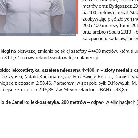
metrów oraz Bydgoszcz 201
na 100 metrów) medal. Sta
zdobywając pięć złotych me
200 i 400 metrów, Toruń 20
oraz srebro (Spała 2013 – 
kategoriach: kadetów, juni
biegł na pierwszej zmianie polskiej sztafety 4×400 metrów, która tr
m 3:01,77 halowy rekord świata w tej konkurencji.
okio: lekkoatletyka, sztafeta mieszana 4×400 m – złoty
medal
z c
 Duszyński, Natalia Kaczmarek, Justyna Święty-Ersetic, Dariusz Ko
miejsce z czasem 2:58,46. Partnerami w zespole byli: D.Kowaluk, M
 miejsce z czasem 2:15,38. Zw. Steven Gardiner (BAH) – 43,85.
io de Janeiro: lekkoatletyka, 200 metrów
– odpadł w eliminacjach (