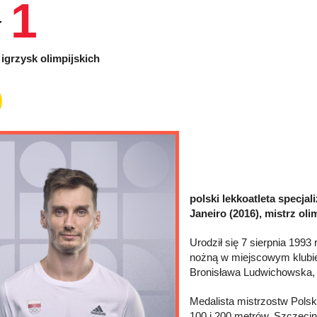
1
igrzysk olimpijskich
polski lekkoatleta specjal
Janeiro (2016), mistrz oli
Urodził się 7 sierpnia 199
nożną w miejscowym klubie 
Bronisława Ludwichowska, a
Medalista mistrzostw Polsk
100 i 200 metrów, Szczecin