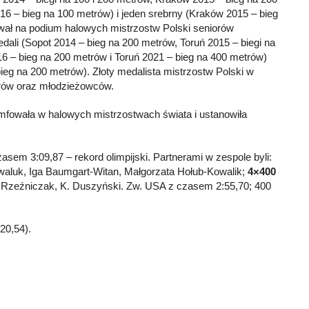
6 – bieg na 100 metrów) i jeden srebrny (Kraków 2015 – bieg
wał na podium halowych mistrzostw Polski seniorów
dali (Sopot 2014 – bieg na 200 metrów, Toruń 2015 – biegi na
16 – bieg na 200 metrów i Toruń 2021 – bieg na 400 metrów)
bieg na 200 metrów). Złoty medalista mistrzostw Polski w
orów oraz młodzieżowców.
iumfowała w halowych mistrzostwach świata i ustanowiła
zasem 3:09,87 – rekord olimpijski. Partnerami w zespole byli:
waluk, Iga Baumgart-Witan, Małgorzata Hołub-Kowalik;
4×400
. Rzeźniczak, K. Duszyński. Zw. USA z czasem 2:55,70; 400
20,54).