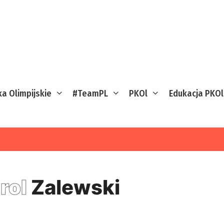
ka Olimpijskie
#TeamPL
PKOl
Edukacja PKOl
rol
Zalewski