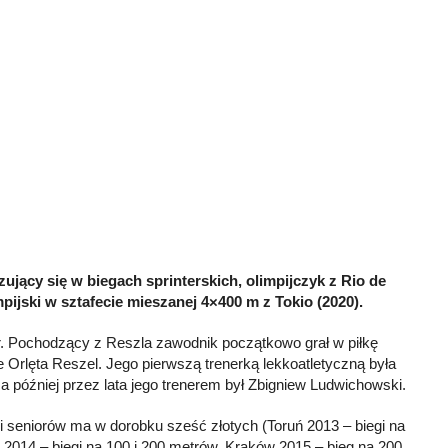
izujący się w biegach sprinterskich, olimpijczyk z Rio de
mpijski w sztafecie mieszanej 4×400 m z Tokio (2020).
3 r. Pochodzący z Reszla zawodnik początkowo grał w piłkę
Orlęta Reszel. Jego pierwszą trenerką lekkoatletyczną była
 później przez lata jego trenerem był Zbigniew Ludwichowski.
i seniorów ma w dorobku sześć złotych (Toruń 2013 – biegi na
 2014 – biegi na 100 i 200 metrów, Kraków 2015 – bieg na 200