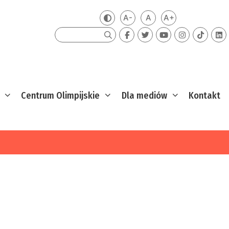
A-
A
A+
Zmień kontrast
Mniejsza czcionka
Domyślna czcionka
Większa czcion
Szukaj
Centrum Olimpijskie
Dla mediów
Kontakt