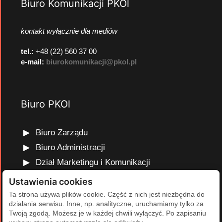
Biuro Komunikacji PKOl
kontakt wyłącznie dla mediów
tel.:
+48 (22) 560 37 00
e-mail:
biurokomunikacji@pkol.pl
Biuro PKOl
Biuro Zarządu
Biuro Administracji
Dział Marketingu i Komunikacji
Dział Edukacji Olimpijskiej
Ustawienia cookies
Dział Finansów i Kadr
Ta strona używa plików cookie. Część z nich jest niezbędna do
działania serwisu. Inne, np. analityczne, uruchamiamy tylko za
Dział Projektów Olimpijskich
Twoją zgodą. Możesz je w każdej chwili wyłączyć. Po zapisaniu
Dział Programów Rozwojowych