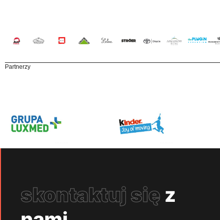
Partnerzy
skontaktuj się
z
nami