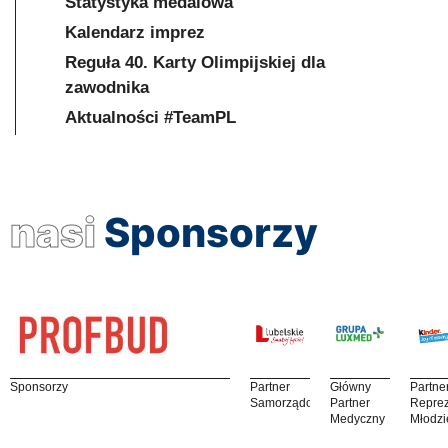
Statystyka medalowa
Kalendarz imprez
Reguła 40. Karty Olimpijskiej dla
zawodnika
Aktualności #TeamPL
nasi
Sponsorzy
Sponsorzy
Partner
Główny
Partne
Samorządowy
Partner
Reprez
Medyczny
Młodzi