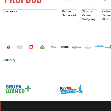
Sponsorzy
Partner
Główny
Partne
Samorządowy
Partner
Reprez
Medyczny
Młodzi
Partnerzy