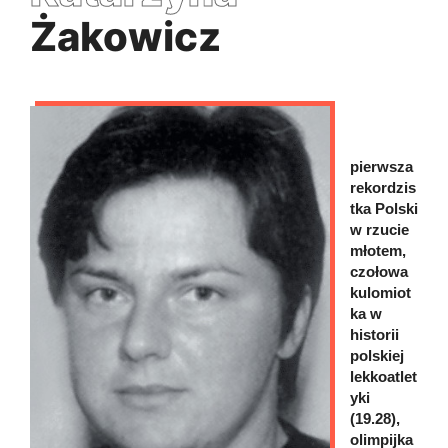
Żakowicz
pierwsza
rekordzis
tka Polski
w rzucie
młotem,
czołowa
kulomiot
ka w
historii
polskiej
lekkoatlet
yki
(19.28),
olimpijka