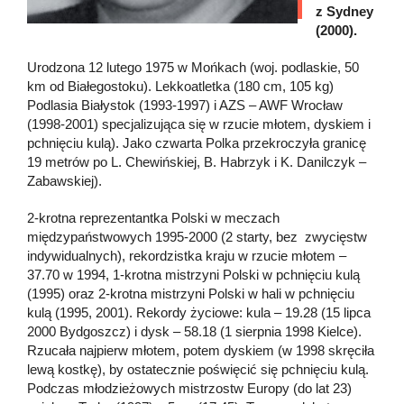
z Sydney
(2000).
Urodzona 12 lutego 1975 w Mońkach (woj. podlaskie, 50
km od Białegostoku). Lekkoatletka (180 cm, 105 kg)
Podlasia Białystok (1993-1997) i AZS – AWF Wrocław
(1998-2001) specjalizująca się w rzucie młotem, dyskiem i
pchnięciu kulą). Jako czwarta Polka przekroczyła granicę
19 metrów po L. Chewińskiej, B. Habrzyk i K. Danilczyk –
Zabawskiej).
2-krotna reprezentantka Polski w meczach
międzypaństwowych 1995-2000 (2 starty, bez zwycięstw
indywidualnych), rekordzistka kraju w rzucie młotem –
37.70 w 1994, 1-krotna mistrzyni Polski w pchnięciu kulą
(1995) oraz 2-krotna mistrzyni Polski w hali w pchnięciu
kulą (1995, 2001). Rekordy życiowe: kula – 19.28 (15 lipca
2000 Bydgoszcz) i dysk – 58.18 (1 sierpnia 1998 Kielce).
Rzucała najpierw młotem, potem dyskiem (w 1998 skręciła
lewą kostkę), by ostatecznie poświęcić się pchnięciu kulą.
Podczas młodzieżowych mistrzostw Europy (do lat 23)