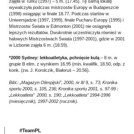
zajęła w Turku (1997) – 5 m. (17.45). Tę samą lokatę
wywalczyła podczas mistrzostw Europy w Budapeszcie
(1998) osiągając w finale 18.77. Podczas startów w
Uniwersjadzie (1997, 1999), finale Pucharu Europy (1995) i
Mistrzostw Świata w Edmonton (2001) nie osiągnęła
lepszych rezultatów. Dwukrotnie uczestniczyła również w
halowych Mistrzostwach Świata (1997-2001), gdzie w 2001
w Lizbonie zajęła 6 m. (18.59).
*2000 Sydney: lekkoatletyka, pchnięcie kulą
– 8 m. w
grupie B elim. z wynikiem 16.95 (min. kwalifik. 18.50, odp. z
konk. (zw. J. Korolczik, Białoruś – 20.56).
Bibl.: „Magazyn Olimpijski”, 2000, nr 8/ 9, s. 73; Kronika
sportu 2000, s. 105, 236; Kronika sportu 2001, s. 97-99 ;
„Lekkoatleta” 2000, s. 190; „Lekkoatleta” 1994-1996
(miesięcznik), 1997-2002 (rocznik).
#TeamPL