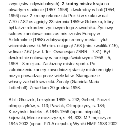
zwycięstw indywidualnych),
2-krotny mistrz kraju
na
otwartym stadionie (1957, 1959) i dwukrotny w hali (1954,
1956) oraz 2-krotny rekordzista Polski w skoku w dal –
7.70 i 7.82 osiągnięty 23 sierpnia 1959 w Gdańsku, który
był także rekordem życiowym tego zawodnika. Życiowy
sukces zanotował podczas mistrzostw Europy w
Sztokholmie (1958) zdobywając srebrny medal i tytuł
wicemistrzowski. W elim. osiągnął 7.63 (min. kwalifik.7.15),
w finale 7.67 (zw. I. Ter -Owanesjan ZSRR – 7.81). Był
dwukrotnie notowany w rankingu światowym: 1958 – 5,
1959 – 8 miejscu. Zasłużony mistrz sportu. Po
zakończeniu kariery zawodniczej stał się mistrzem igły i
nożyc prowadząc przez wiele lat w Starogardzie
własny zakład krawiecki. Żonaty (Gabriela Maria
Lotterhoff). Zmarł tam 20 grudnia 1998.
Bibl.: Głuszek, Leksykon 1999, s. 242; Gebert, Poczet
olimpijczyków, s. 113; Pawlak, Olimpijczycy, s. 134;
Kurzyński, Indeks LA 1945-1956 (oprac. niepubl.);
Łojewski, Mecze mężczyzn, s. 44, 333; MP mężczyzn
1945-2002 (oprac. PZLA niepubl.); Wyniki HMP 1933-2002