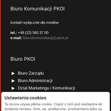
Biuro Komunikacji PKOl
kontakt wyłącznie dla mediów
tel.:
+48 (22) 560 37 00
e-mail:
biurokomunikacji@pkol.pl
Biuro PKOl
Biuro Zarządu
Biuro Administracji
Dział Marketingu i Komunikacji
Dział Edukacji Olimpijskiej
Ustawienia cookies
Dział Finansów i Kadr
Ta strona używa plików cookie. Część z nich jest niezbędna do
działania serwisu. Inne, np. analityczne, uruchamiamy tylko za
Dział Projektów Olimpijskich