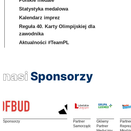
Polskie medale
Statystyka medalowa
Kalendarz imprez
Reguła 40. Karty Olimpijskiej dla
zawodnika
Aktualności #TeamPL
nasi
Sponsorzy
Sponsorzy
Partner
Główny
Partne
Samorządowy
Partner
Reprez
Medyczny
Młodzi