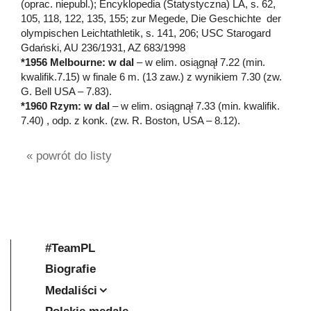
(oprac. niepubl.); Encyklopedia (Statystyczna) LA, s. 62,
105, 118, 122, 135, 155; zur Megede, Die Geschichte der
olympischen Leichtathletik, s. 141, 206; USC Starogard
Gdański, AU 236/1931, AZ 683/1998
*1956 Melbourne: w dal
– w elim. osiągnął 7.22 (min.
kwalifik.7.15) w finale 6 m. (13 zaw.) z wynikiem 7.30 (zw.
G. Bell USA – 7.83).
*1960
Rzym: w dal
– w elim. osiągnął 7.33 (min. kwalifik.
7.40) , odp. z konk. (zw. R. Boston, USA – 8.12).
« powrót do listy
#TeamPL
Biografie
Medaliści