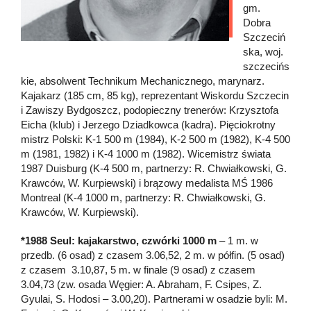
gm.
Dobra
Szczeciń
ska, woj.
szczecińs
kie, absolwent Technikum Mechanicznego, marynarz.
Kajakarz (185 cm, 85 kg), reprezentant Wiskordu Szczecin
i Zawiszy Bydgoszcz, podopieczny trenerów: Krzysztofa
Eicha (klub) i Jerzego Dziadkowca (kadra). Pięciokrotny
mistrz Polski: K-1 500 m (1984), K-2 500 m (1982), K-4 500
m (1981, 1982) i K-4 1000 m (1982). Wicemistrz świata
1987 Duisburg (K-4 500 m, partnerzy: R. Chwiałkowski, G.
Krawców, W. Kurpiewski) i brązowy medalista MŚ 1986
Montreal (K-4 1000 m, partnerzy: R. Chwiałkowski, G.
Krawców, W. Kurpiewski).
*1988 Seul: kajakarstwo, czwórki 1000 m
– 1 m. w
przedb. (6 osad) z czasem 3.06,52, 2 m. w półfin. (5 osad)
z czasem 3.10,87, 5 m. w finale (9 osad) z czasem
3.04,73 (zw. osada Węgier: A. Abraham, F. Csipes, Z.
Gyulai, S. Hodosi – 3.00,20). Partnerami w osadzie byli: M.