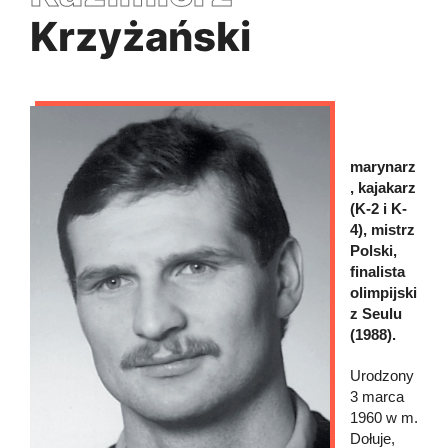
Krzyżański
marynarz
, kajakarz
(K-2 i K-
4), mistrz
Polski,
finalista
olimpijski
z Seulu
(1988).
Urodzony
3 marca
1960 w m.
Dołuje,