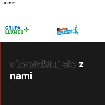
Partnerzy
skontaktuj się
z
nami