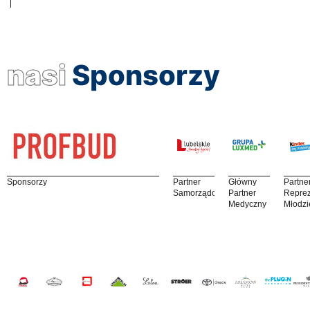
nasi
Sponsorzy
Sponsorzy
Partner
Główny
Partne
Samorządowy
Partner
Reprez
Medyczny
Młodzi