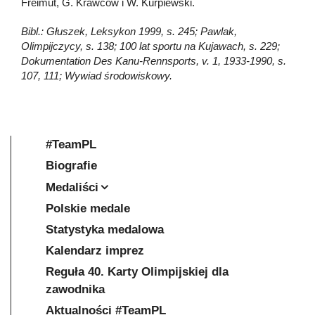
Freimut, G. Krawców i W. Kurpiewski.
Bibl.: Głuszek, Leksykon 1999, s. 245; Pawlak,
Olimpijczycy, s. 138; 100 lat sportu na Kujawach, s. 229;
Dokumentation Des Kanu-Rennsports, v. 1, 1933-1990, s.
107, 111; Wywiad środowiskowy.
#TeamPL
Biografie
Medaliści
Polskie medale
Statystyka medalowa
Kalendarz imprez
Reguła 40. Karty Olimpijskiej dla
zawodnika
Aktualności #TeamPL