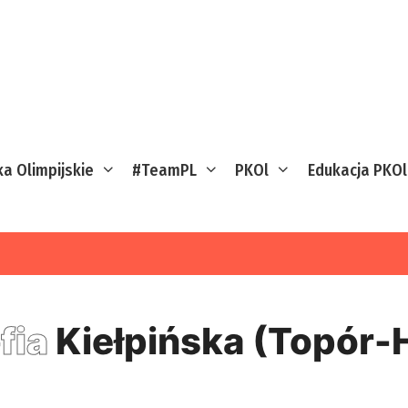
ka Olimpijskie
#TeamPL
PKOl
Edukacja PKOl
fia
Kiełpińska (Topór-