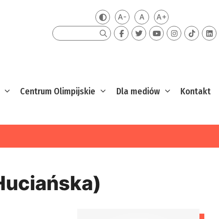
A-
A
A+
Zmień kontrast
Mniejsza czcionka
Domyślna czcionka
Większa czcion
Szukaj
Centrum Olimpijskie
Dla mediów
Kontakt
Huciańska)