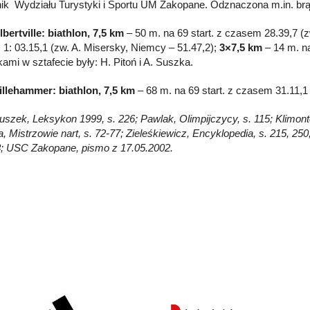
ik Wydziału Turystyki i Sportu UM Zakopane. Odznaczona m.in. b
lbertville: biathlon, 7,5 km
– 50 m. na 69 start. z czasem 28.39,7 (
1: 03.15,1 (zw. A. Misersky, Niemcy – 51.47,2);
3×7,5 km
– 14 m. na
ami w sztafecie były: H. Pitoń i A. Suszka.
illehammer: biathlon, 7,5 km
– 68 m. na 69 start. z czasem 31.11,1
Głuszek, Leksykon 1999, s. 226; Pawlak, Olimpijczycy, s. 115; Klimont
, Mistrzowie nart, s. 72-77; Zieleśkiewicz, Encyklopedia, s. 215, 25
; USC Zakopane, pismo z 17.05.2002.