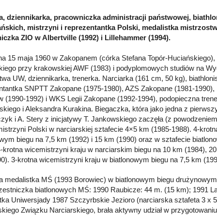
a, dziennikarka, pracowniczka administracji państwowej, biathl
ńskich, mistrzyni i reprezentantka Polski, medalistka mistrzostw
iczka ZIO w Albertville (1992) i Lillehammer (1994).
a 15 maja 1960 w Zakopanem (córka Stefana Topór-Huciańskiego),
kiego przy krakowskiej AWF (1983) i podyplomowych studiów na Wyd
twa UW, dziennikarka, trenerka. Narciarka (161 cm, 50 kg), biathloni
ntantka SNPTT Zakopane (1975-1980), AZS Zakopane (1981-1990)
 (1990-1992) i WKS Legii Zakopane (1992-1994), podopieczna tren
kiego i Aleksandra Kurakina. Biegaczka, która jako jedna z pierwszy
czyk i A. Stery z inicjatywy T. Jankowskiego zaczęła (z powodzeniem)
mistrzyni Polski w narciarskiej sztafecie 4×5 km (1985-1988). 4-krotn
owym biegu na 7,5 km (1992) i 15 km (1990) oraz w sztafecie biatlon
4-krotna wicemistrzyni kraju w narciarskim biegu na 10 km (1984), 20
0). 3-krotna wicemistrzyni kraju w biatlonowym biegu na 7,5 km (199
 medalistka MŚ (1993 Borowiec) w biatlonowym biegu drużynowym – 
zestniczka biatlonowych MŚ: 1990 Raubicze: 44 m. (15 km); 1991 Laht
tka Uniwersjady 1987 Szczyrbskie Jezioro (narciarska sztafeta 3 x
skiego Związku Narciarskiego, brała aktywny udział w przygotowaniu