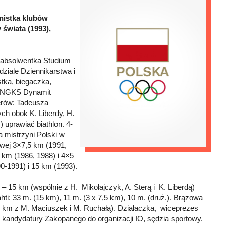
onistka klubów
 świata (1993),
 absolwentka Studium
ziale Dziennikarstwa i
stka, biegaczka,
, NGKS Dynamit
erów: Tadeusza
ch obok K. Liberdy, H.
 uprawiać biathlon. 4-
a mistrzyni Polski w
owej 3×7,5 km (1991,
 km (1986, 1988) i 4×5
0-1991) i 15 km (1993).
15 km (wspólnie z H. Mikołajczyk, A. Sterą i K. Liberdą)
i: 33 m. (15 km), 11 m. (3 x 7,5 km), 10 m. (druż.). Brązowa
 5 km z M. Maciuszek i M. Ruchałą). Działaczka, wiceprezes
 kandydatury Zakopanego do organizacji IO, sędzia sportowy.