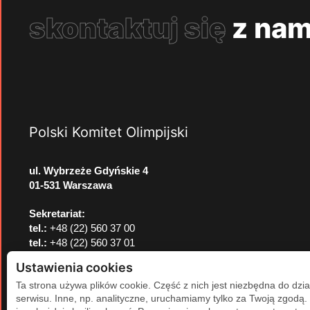
skontaktuj się
z nam
Polski Komitet Olimpijski
ul. Wybrzeże Gdyńskie 4
01-531 Warszawa
Sekretariat:
tel.:
+48 (22) 560 37 00
tel.:
+48 (22) 560 37 01
e-mail:
pkol@pkol.pl
Ustawienia cookies
Ta strona używa plików cookie. Część z nich jest niezbędna do dzia
serwisu. Inne, np. analityczne, uruchamiamy tylko za Twoją zgodą