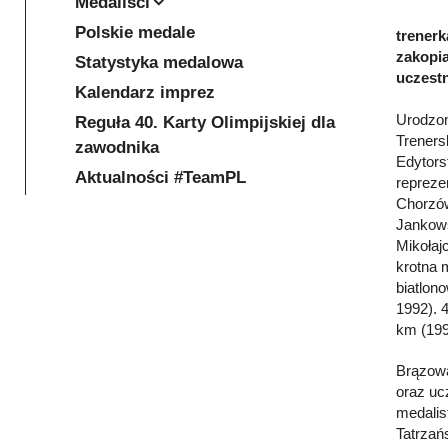
Medaliści
Polskie medale
trenerk
zakopia
Statystyka medalowa
uczestn
Kalendarz imprez
Urodzon
Reguła 40. Karty Olimpijskiej dla
Treners
zawodnika
Edytors
Aktualności #TeamPL
repreze
Chorzów
Jankows
Mikołaj
krotna 
biatlon
1992). 
km (199
Brązowa
oraz uc
medalis
Tatrzań