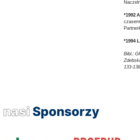
Naczeln
*1992 A
czasem 
Partnerk
*1994 L
Bibl.: 
Zdebska
133-138
nasi
Sponsorzy