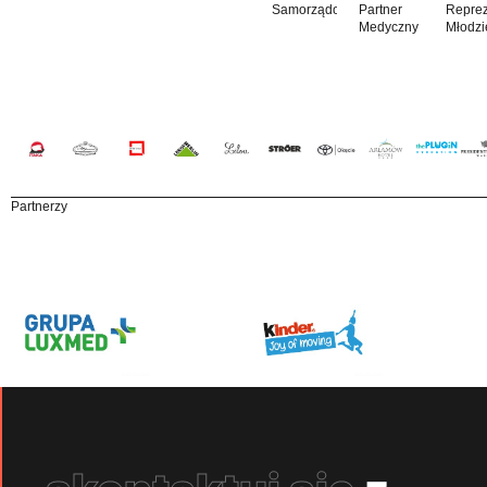
Samorządowy
Partner
Reprez
Medyczny
Młodzi
Partnerzy