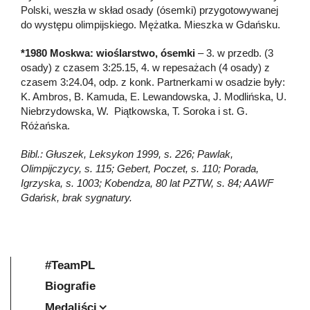
Polski, weszła w skład osady (ósemki) przygotowywanej
do występu olimpijskiego. Mężatka. Mieszka w Gdańsku.
*1980 Moskwa: wioślarstwo, ósemki
– 3. w przedb. (3
osady) z czasem 3:25.15, 4. w repesażach (4 osady) z
czasem 3:24.04, odp. z konk. Partnerkami w osadzie były:
K. Ambros, B. Kamuda, E. Lewandowska, J. Modlińska, U.
Niebrzydowska, W. Piątkowska, T. Soroka i st. G.
Różańska.
Bibl.: Głuszek, Leksykon 1999, s. 226; Pawlak,
Olimpijczycy, s. 115; Gebert, Poczet, s. 110; Porada,
Igrzyska, s. 1003; Kobendza, 80 lat PZTW, s. 84; AAWF
Gdańsk, brak sygnatury.
#TeamPL
Biografie
Medaliści