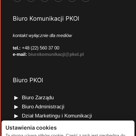
Biuro Komunikacji PKOl
kontakt wyłącznie dla mediów
tel.:
+48 (22) 560 37 00
e-mail:
biurokomunikacji@pkol.pl
Biuro PKOl
Biuro Zarządu
Biuro Administracji
Dział Marketingu i Komunikacji
Dział Edukacji Olimpijskiej
Ustawienia cookies
Dział Finansów i Kadr
Ta strona używa plików cookie. Część z nich jest niezbędna do