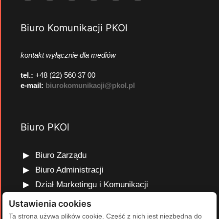
Biuro Komunikacji PKOl
kontakt wyłącznie dla mediów
tel.:
+48 (22) 560 37 00
e-mail:
biurokomunikacji@pkol.pl
Biuro PKOl
Biuro Zarządu
Biuro Administracji
Dział Marketingu i Komunikacji
Dział Edukacji Olimpijskiej
Ustawienia cookies
Dział Finansów i Kadr
Ta strona używa plików cookie. Część z nich jest niezbędna do