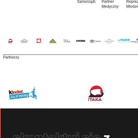
Samorządowy
Partner
Reprez
Medyczny
Młodzi
Partnerzy
skontaktuj się
z