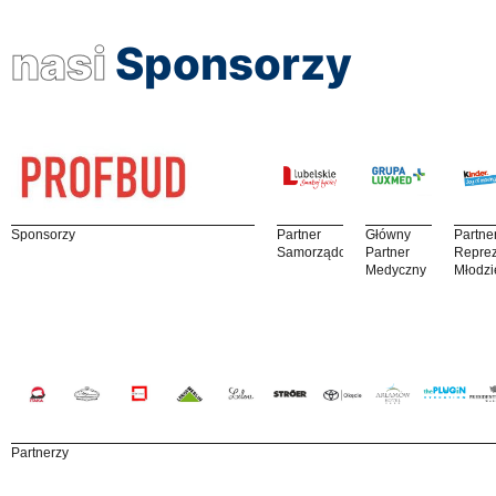
nasi
Sponsorzy
Sponsorzy
Partner
Główny
Partne
Samorządowy
Partner
Reprez
Medyczny
Młodzi
Partnerzy