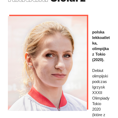
polska
lekkoatlet
ka,
olimpijka
z Tokio
(2020).
Debiut
olimpijski
podczas
Igrzysk
XXXII
Olimpiady
Tokio
2020
(które z