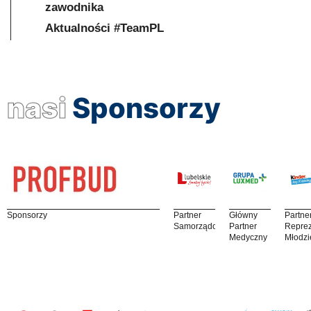
zawodnika
Aktualności #TeamPL
nasi
Sponsorzy
Sponsorzy
Partner
Główny
Partne
Samorządowy
Partner
Reprez
Medyczny
Młodzi