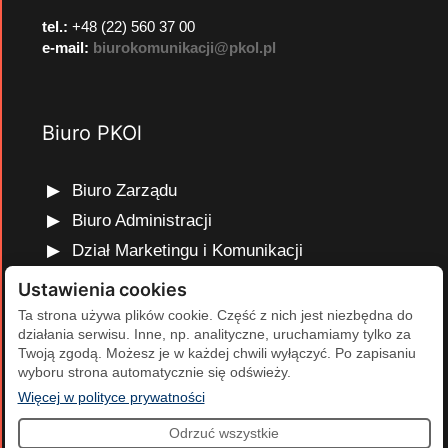
tel.:
+48 (22) 560 37 00
e-mail:
biurokomunikacji@pkol.pl
Biuro PKOl
Biuro Zarządu
Biuro Administracji
Dział Marketingu i Komunikacji
Dział Edukacji Olimpijskiej
Ustawienia cookies
Dział Finansów i Kadr
Ta strona używa plików cookie. Część z nich jest niezbędna do
działania serwisu. Inne, np. analityczne, uruchamiamy tylko za
Dział Projektów Olimpijskich
Twoją zgodą. Możesz je w każdej chwili wyłączyć. Po zapisaniu
Dział Programów Rozwojowych
wyboru strona automatycznie się odświeży.
(otwiera się w nowej karcie)
Więcej w polityce prywatności
Odrzuć wszystkie