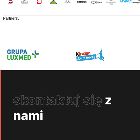
Partnerzy
skontaktuj się
z
nami