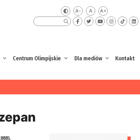
A-
A
A+
Zmień kontrast
Mniejsza czcionka
Domyślna czcionka
Większa czcion
Szukaj
Centrum Olimpijskie
Dla mediów
Kontakt
czepan
1988).