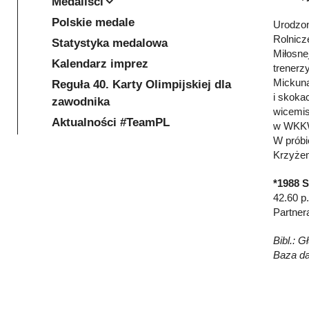
Medaliści
Polskie medale
Urodzon
Rolnicz
Statystyka medalowa
Miłosne
Kalendarz imprez
trenerz
Mickuna
Reguła 40. Karty Olimpijskiej dla
i skoka
zawodnika
wicemis
Aktualności #TeamPL
w WKKW 
W próbi
Krzyżem
*1988 
42.60 p.
Partnera
Bibl.: 
Baza d