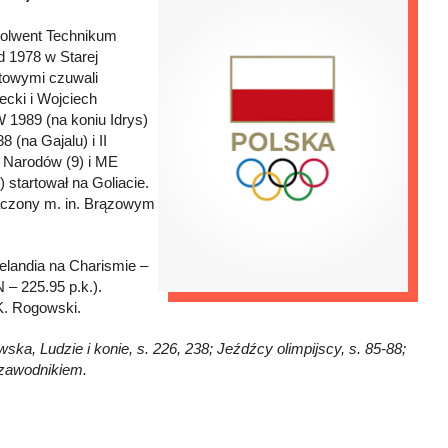
solwent Technikum
d 1978 w Starej
rtowymi czuwali
ecki i Wojciech
 1989 (na koniu Idrys)
(na Gajalu) i II
u Narodów (9) i ME
 startował na Goliacie.
aczony m. in. Brązowym
Zelandia na Charismie –
 – 225.95 p.k.).
 K. Rogowski.
ska, Ludzie i konie, s. 226, 238; Jeźdźcy olimpijscy, s. 85-88;
zawodnikiem.