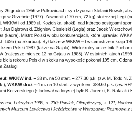
y 26 grudnia 1956 w Polkowicach, syn Izydora i Stefanii Nowak, ab
ego w Grzebnie (1977). Zawodnik (170 cm, 72 kg) stołecznej Legii (o
j, WKKW i od 1989 ul. Kozielska, skoki), nad którego postępami spo
y: Jan Dąbrowski, Zbigniew Ciesielski (Legia) oraz Jacek Wierzchowi
s (kadra). Mistrz Polski w obu konkurencjach, które uprawiał: WKKW
ch 1995 (na Skarbcu). Był także w WKKW – I wicemistrzem kraju 1988 
trzem Polski 1987 (także na Gajalu). Wielokrotny uczestnik Puchar
(najlepsze miejsce 12 na Gajalu w 1985). W ostatnich latach (1999)
e bicia rekordu Polski w skoku na wysokość pokonał 195 cm. Odzn
 Zasługi.
Seul: WKKW ind.
– 33 m. na 50 start. – 277.30 p.k. (zw. M. Todd N. 
k.);
WKKW druż
– 4 m. na 10 start. z wynikiem 389.60 p.k. (zw. RFN
mi Koczorskiego (startował na Idrysie) byli: B. Jarecki, K. Rafalak i
Głuszek, Leksykon 1999, s. 230; Pawlak, Olimpijczycy, s. 121; Habinow
anych Muzeum Łowiectwa i Jeździectwa w Warszawie; Rozmowa z 