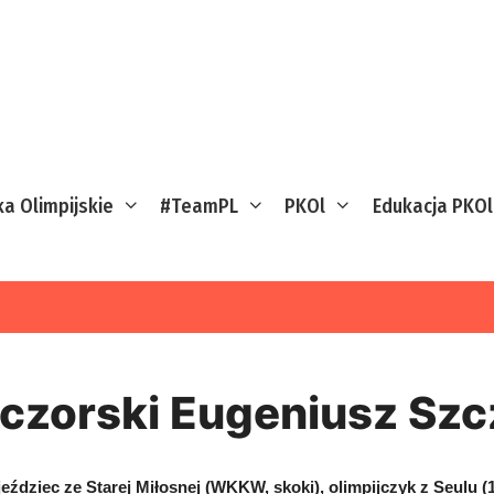
ka Olimpijskie
#TeamPL
PKOl
Edukacja PKOl
czorski Eugeniusz Sz
 jeździec ze Starej Miłosnej (WKKW, skoki), olimpijczyk z Seulu (