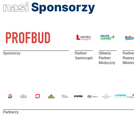
nasi
Sponsorzy
Sponsorzy
Partner
Główny
Partne
Samorządowy
Partner
Reprez
Medyczny
Młodzi
Partnerzy