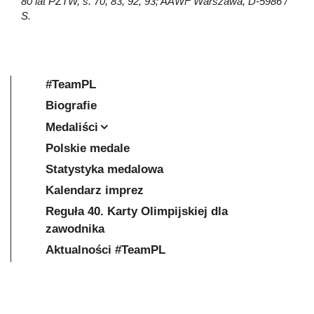
80 lat PZTW, s. 70, 83, 92, 93; AAWF Warszawa, D-5986 /
S.
#TeamPL
Biografie
Medaliści
Polskie medale
Statystyka medalowa
Kalendarz imprez
Reguła 40. Karty Olimpijskiej dla
zawodnika
Aktualności #TeamPL