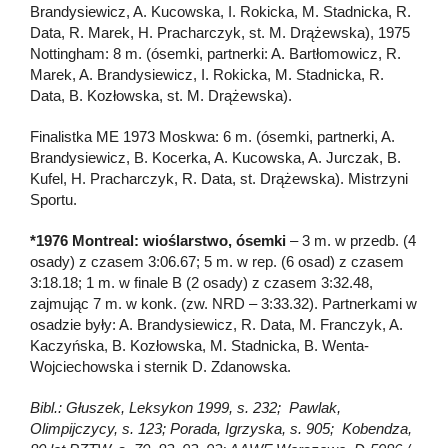
Brandysiewicz, A. Kucowska, I. Rokicka, M. Stadnicka, R.
Data, R. Marek, H. Pracharczyk, st. M. Drążewska), 1975
Nottingham: 8 m. (ósemki, partnerki: A. Bartłomowicz, R.
Marek, A. Brandysiewicz, I. Rokicka, M. Stadnicka, R.
Data, B. Kozłowska, st. M. Drążewska).
Finalistka ME 1973 Moskwa: 6 m. (ósemki, partnerki, A.
Brandysiewicz, B. Kocerka, A. Kucowska, A. Jurczak, B.
Kufel, H. Pracharczyk, R. Data, st. Drążewska). Mistrzyni
Sportu.
*1976 Montreal: wioślarstwo, ósemki
– 3 m. w przedb. (4
osady) z czasem 3:06.67; 5 m. w rep. (6 osad) z czasem
3:18.18; 1 m. w finale B (2 osady) z czasem 3:32.48,
zajmując 7 m. w konk. (zw. NRD – 3:33.32). Partnerkami w
osadzie były: A. Brandysiewicz, R. Data, M. Franczyk, A.
Kaczyńska, B. Kozłowska, M. Stadnicka, B. Wenta-
Wojciechowska i sternik D. Zdanowska.
Bibl.: Głuszek, Leksykon 1999, s. 232; Pawlak,
Olimpijczycy, s. 123; Porada, Igrzyska, s. 905; Kobendza,