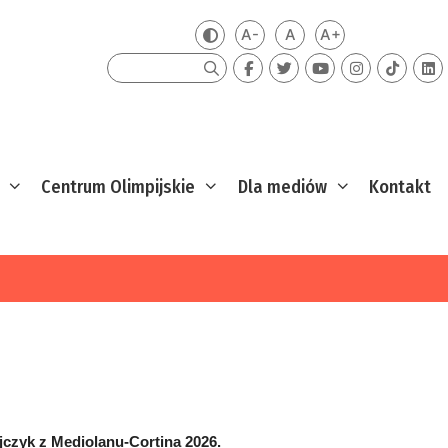
A-
A
A+
Zmień kontrast
Mniejsza czcionka
Domyślna czcionka
Większa czcion
Szukaj
Centrum Olimpijskie
Dla mediów
Kontakt
ijczyk z Mediolanu-Cortina 2026.