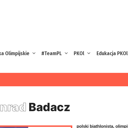
ka Olimpijskie
#TeamPL
PKOl
Edukacja PKOl
nrad
Badacz
polski biathlonista, olimp