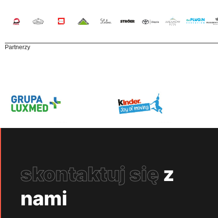
Partnerzy
skontaktuj się
z
nami