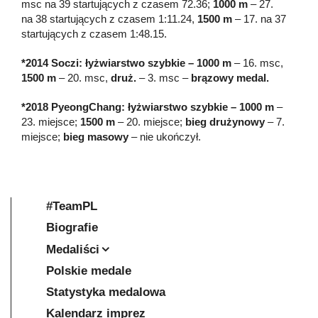
msc na 39 startujących z czasem 72.36;
1000 m
– 27.
na 38 startujących z czasem 1:11.24,
1500 m
– 17. na 37
startujących z czasem 1:48.15.
*2014 Soczi: łyżwiarstwo szybkie – 1000 m
– 16. msc,
1500 m
– 20. msc,
druż.
– 3. msc –
brązowy medal.
*2018 PyeongChang: łyżwiarstwo szybkie – 1000 m
–
23. miejsce;
1500 m
– 20. miejsce;
bieg drużynowy
– 7.
miejsce;
bieg masowy
– nie ukończył.
#TeamPL
Biografie
Medaliści
Polskie medale
Statystyka medalowa
Kalendarz imprez