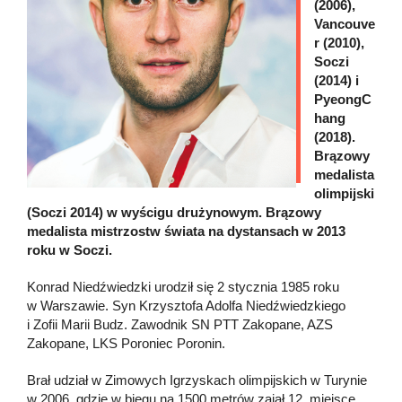
(2006),
Vancouve
r (2010),
Soczi
(2014) i
PyeongC
hang
(2018).
Brązowy
medalista
olimpijski
(Soczi 2014) w wyścigu drużynowym. Brązowy
medalista mistrzostw świata na dystansach w 2013
roku w Soczi.
Konrad Niedźwiedzki urodził się 2 stycznia 1985 roku
w Warszawie. Syn Krzysztofa Adolfa Niedźwiedzkiego
i Zofii Marii Budz. Zawodnik SN PTT Zakopane, AZS
Zakopane, LKS Poroniec Poronin.
Brał udział w Zimowych Igrzyskach olimpijskich w Turynie
w 2006, gdzie w biegu na 1500 metrów zajął 12. miejsce,