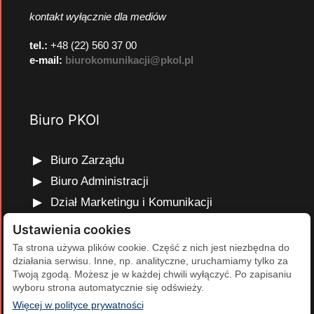
kontakt wyłącznie dla mediów
tel.:
+48 (22) 560 37 00
e-mail:
biurokomunikacji@pkol.pl
Biuro PKOl
Biuro Zarządu
Biuro Administracji
Dział Marketingu i Komunikacji
Dział Edukacji Olimpijskiej
Ustawienia cookies
Dział Finansów i Kadr
Ta strona używa plików cookie. Część z nich jest niezbędna do
działania serwisu. Inne, np. analityczne, uruchamiamy tylko za
Dział Projektów Olimpijskich
Twoją zgodą. Możesz je w każdej chwili wyłączyć. Po zapisaniu
Dział Programów Rozwojowych
wyboru strona automatycznie się odświeży.
(otwiera się w nowej karcie)
Więcej w polityce prywatności