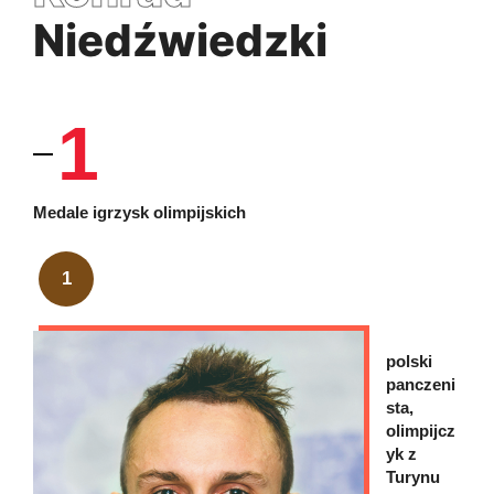
Niedźwiedzki
1
Medale igrzysk olimpijskich
1
polski
panczeni
sta,
olimpijcz
yk z
Turynu