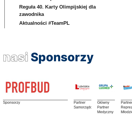
Reguła 40. Karty Olimpijskiej dla
zawodnika
Aktualności #TeamPL
nasi
Sponsorzy
Sponsorzy
Partner
Główny
Partne
Samorządowy
Partner
Reprez
Medyczny
Młodzi