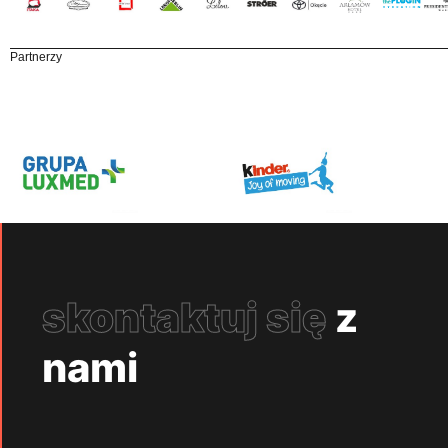
Partnerzy
skontaktuj się
z
nami