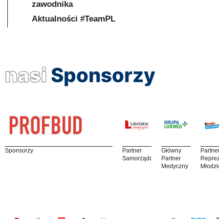
zawodnika
Aktualności #TeamPL
nasi
Sponsorzy
Sponsorzy
Partner
Główny
Partne
Samorządowy
Partner
Reprez
Medyczny
Młodzi