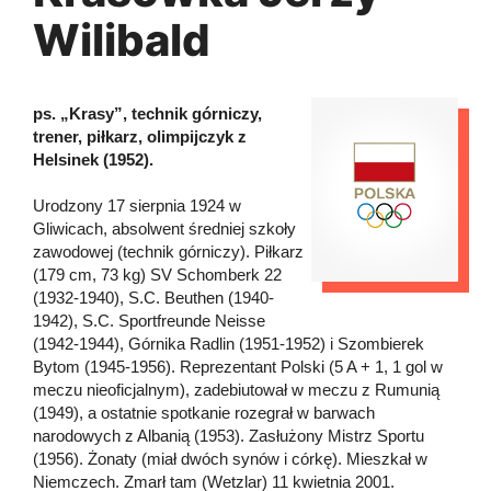
Wilibald
ps. „Krasy”, technik górniczy,
trener, piłkarz, olimpijczyk z
Helsinek (1952).
Urodzony 17 sierpnia 1924 w
Gliwicach, absolwent średniej szkoły
zawodowej (technik górniczy). Piłkarz
(179 cm, 73 kg) SV Schomberk 22
(1932-1940), S.C. Beuthen (1940-
1942), S.C. Sportfreunde Neisse
(1942-1944), Górnika Radlin (1951-1952) i Szombierek
Bytom (1945-1956). Reprezentant Polski (5 A + 1, 1 gol w
meczu nieoficjalnym), zadebiutował w meczu z Rumunią
(1949), a ostatnie spotkanie rozegrał w barwach
narodowych z Albanią (1953). Zasłużony Mistrz Sportu
(1956). Żonaty (miał dwóch synów i córkę). Mieszkał w
Niemczech. Zmarł tam (Wetzlar) 11 kwietnia 2001.