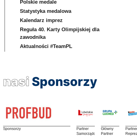
Polskie medale
Statystyka medalowa
Kalendarz imprez
Reguła 40. Karty Olimpijskiej dla
zawodnika
Aktualności #TeamPL
nasi
Sponsorzy
Sponsorzy
Partner
Główny
Partne
Samorządowy
Partner
Reprez