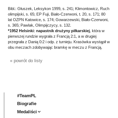
Bibl.: Głuszek, Leksykon 1999, s. 241; Klimontowicz, Ruch
olimpijski, s. 65; EP Fuji, Biało-Czerwoni, t. 20, s. 171; 80
lat OZPN Katowice, s. 174; Gowarzewski, Biało-Czerwoni,
s. 365; Pawlak, Olimpijczycy, s. 132.
*1952 Helsinki: napastnik drużyny piłkarskiej
, która w
pierwszej rundzie wygrała z Francją 2:1, a w drugiej
przegrała z Danią 0:2 i odp. z turnieju. Krasówka wystąpił w
obu meczach zdobywając bramkę w meczu z Francją.
« powrót do listy
#TeamPL
Biografie
Medaliści