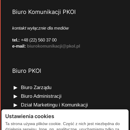
Biuro Komunikacji PKOl
kontakt wyłącznie dla mediów
tel.:
+48 (22) 560 37 00
e-mail:
biurokomunikacji@pkol.pl
Biuro PKOl
Biuro Zarządu
Biuro Administracji
Dział Marketingu i Komunikacji
Dział Edukacji Olimpijskiej
Ustawienia cookies
Dział Finansów i Kadr
Ta strona używa plików cookie. Część z nich jest niezbędna do
działania serwisu. Inne, np. analityczne, uruchamiamy tylko za