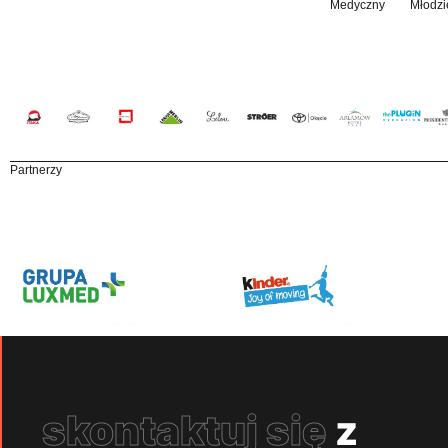
Medyczny
Młodzi
Partnerzy
skontaktuj się
z