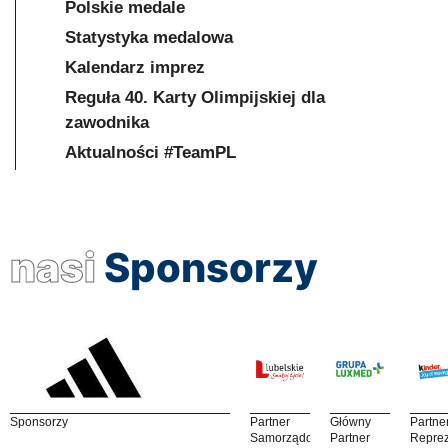
Polskie medale
Statystyka medalowa
Kalendarz imprez
Reguła 40. Karty Olimpijskiej dla
zawodnika
Aktualności #TeamPL
nasi
Sponsorzy
Sponsorzy
Partner
Główny
Partne
Samorządowy
Partner
Reprez