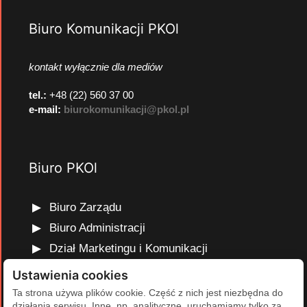
Biuro Komunikacji PKOl
kontakt wyłącznie dla mediów
tel.:
+48 (22) 560 37 00
e-mail:
biurokomunikacji@pkol.pl
Biuro PKOl
Biuro Zarządu
Biuro Administracji
Dział Marketingu i Komunikacji
Dział Edukacji Olimpijskiej
Ustawienia cookies
Dział Finansów i Kadr
Ta strona używa plików cookie. Część z nich jest niezbędna do
działania serwisu. Inne, np. analityczne, uruchamiamy tylko za