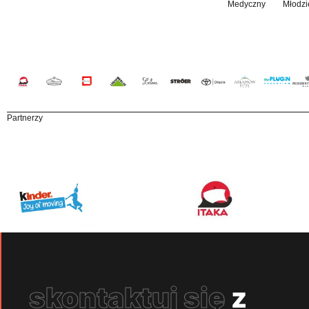
Medyczny
Młodzi
Partnerzy
skontaktuj się
z