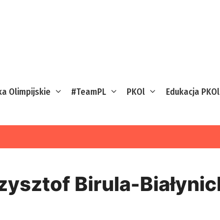
ka Olimpijskie
#TeamPL
PKOl
Edukacja PKOl
zysztof Birula-Białynic