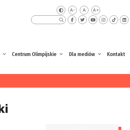
A-
A
A+
Zmień kontrast
Mniejsza czcionka
Domyślna czcionka
Większa czcion
Szukaj
Centrum Olimpijskie
Dla mediów
Kontakt
ki