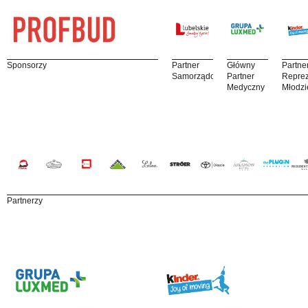
Sponsorzy
Partner
Główny
Partne
Samorządowy
Partner
Reprez
Medyczny
Młodzi
Partnerzy