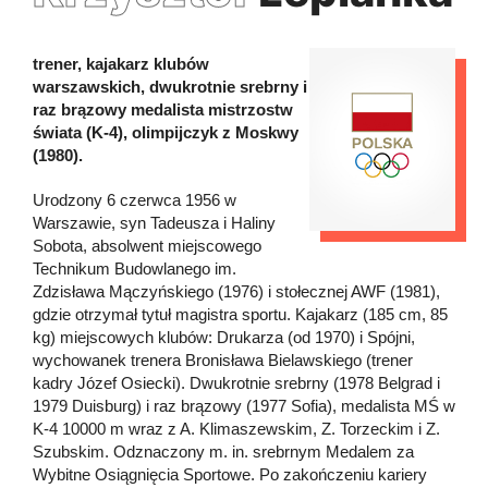
trener, kajakarz klubów
warszawskich, dwukrotnie srebrny i
raz brązowy medalista mistrzostw
świata (K-4), olimpijczyk z Moskwy
(1980).
Urodzony 6 czerwca 1956 w
Warszawie, syn Tadeusza i Haliny
Sobota, absolwent miejscowego
Technikum Budowlanego im.
Zdzisława Mączyńskiego (1976) i stołecznej AWF (1981),
gdzie otrzymał tytuł magistra sportu. Kajakarz (185 cm, 85
kg) miejscowych klubów: Drukarza (od 1970) i Spójni,
wychowanek trenera Bronisława Bielawskiego (trener
kadry Józef Osiecki). Dwukrotnie srebrny (1978 Belgrad i
1979 Duisburg) i raz brązowy (1977 Sofia), medalista MŚ w
K-4 10000 m wraz z A. Klimaszewskim, Z. Torzeckim i Z.
Szubskim. Odznaczony m. in. srebrnym Medalem za
Wybitne Osiągnięcia Sportowe. Po zakończeniu kariery