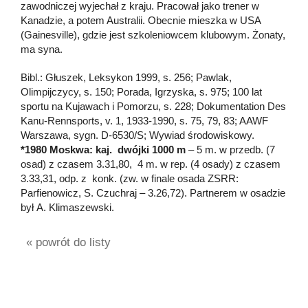
zawodniczej wyjechał z kraju. Pracował jako trener w
Kanadzie, a potem Australii. Obecnie mieszka w USA
(Gainesville), gdzie jest szkoleniowcem klubowym. Żonaty,
ma syna.
Bibl.: Głuszek, Leksykon 1999, s. 256; Pawlak,
Olimpijczycy, s. 150; Porada, Igrzyska, s. 975; 100 lat
sportu na Kujawach i Pomorzu, s. 228; Dokumentation Des
Kanu-Rennsports, v. 1, 1933-1990, s. 75, 79, 83; AAWF
Warszawa, sygn. D-6530/S; Wywiad środowiskowy.
*1980 Moskwa: kaj. dwójki 1000 m
– 5 m. w przedb. (7
osad) z czasem 3.31,80, 4 m. w rep. (4 osady) z czasem
3.33,31, odp. z konk. (zw. w finale osada ZSRR:
Parfienowicz, S. Czuchraj – 3.26,72). Partnerem w osadzie
był A. Klimaszewski.
« powrót do listy