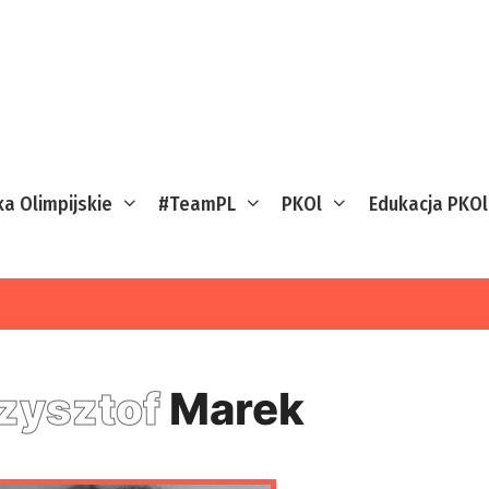
ka Olimpijskie
#TeamPL
PKOl
Edukacja PKOl
zysztof
Marek