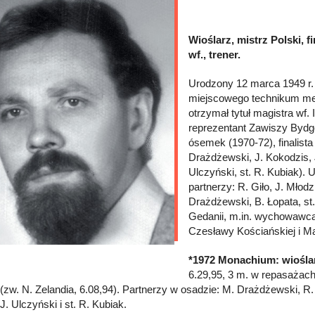
Wioślarz, mistrz Polski, 
wf., trener.
Urodzony 12 marca 1949 r.
miejscowego technikum mec
otrzymał tytuł magistra wf. I
reprezentant Zawiszy Bydgo
ósemek (1970-72), finalista
Drażdżewski, J. Kokodzis, J
Ulczyński, st. R. Kubiak).
partnerzy: R. Giło, J. Młod
Drażdżewski, B. Łopata, st.
Gedanii, m.in. wychowawca 
Czesławy Kościańskiej i Ma
*1972 Monachium: wiośla
6.29,95, 3 m. w repasażach
 (zw. N. Zelandia, 6.08,94). Partnerzy w osadzie: M. Drażdżewski, R.
 J. Ulczyński i st. R. Kubiak.