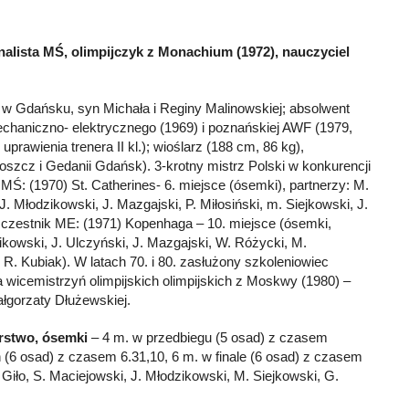
finalista MŚ, olimpijczyk z Monachium (1972), nauczyciel
 w Gdańsku, syn Michała i Reginy Malinowskiej; absolwent
haniczno- elektrycznego (1969) i poznańskiej AWF (1979,
 uprawienia trenera II kl.); wioślarz (188 cm, 86 kg),
szcz i Gedanii Gdańsk). 3-krotny mistrz Polski w konkurencji
 MŚ: (1970) St. Catherines- 6. miejsce (ósemki), partnerzy: M.
. Młodzikowski, J. Mazgajski, P. Miłosiński, m. Siejkowski, J.
 Uczestnik ME: (1971) Kopenhaga – 10. miejsce (ósemki,
zikowski, J. Ulczyński, J. Mazgajski, W. Różycki, M.
 R. Kubiak). W latach 70. i 80. zasłużony szkoleniowiec
wicemistrzyń olimpijskich olimpijskich z Moskwy (1980) –
łgorzaty Dłużewskiej.
rstwo, ósemki
– 4 m. w przedbiegu (5 osad) z czasem
 (6 osad) z czasem 6.31,10, 6 m. w finale (6 osad) z czasem
 Giło, S. Maciejowski, J. Młodzikowski, M. Siejkowski, G.