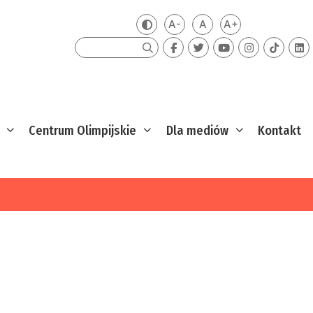
A-
A
A+
Zmień kontrast
Mniejsza czcionka
Domyślna czcionka
Większa czcion
Szukaj
Centrum Olimpijskie
Dla mediów
Kontakt