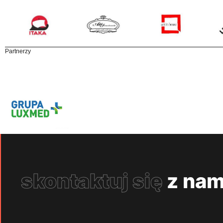
Partnerzy
skontaktuj się
z nam